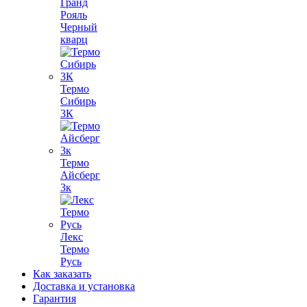
Гранд
Рояль
Черный
кварц
Термо
Сибирь
3К
Термо
Айсберг
3к
Лекс
Термо
Русь
Как заказать
Доставка и установка
Гарантия