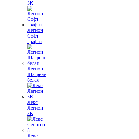
3К
Легион
Софт
графит
Легион
Шагрень
белая
Лекс
Легион
3К
Лекс