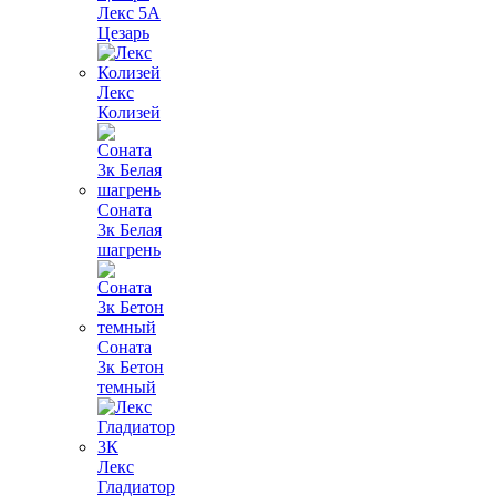
Лекс 5А
Цезарь
Лекс
Колизей
Соната
3к Белая
шагрень
Соната
3к Бетон
темный
Лекс
Гладиатор