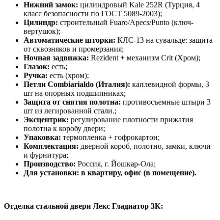
Нижний замок:
цилиндровый Kale 252R (Турция, 4
класс безопасности по ГОСТ 5089-2003);
Цилиндр:
строительный Fuaro/Apecs/Punto (ключ-
вертушок);
Автоматические шторки:
КЛС-13 на сувальде: защита
от сквозняков и промерзания;
Ночная задвижка:
Rezident + механизм Crit (Хром);
Глазок:
есть;
Ручка:
есть (хром);
Петли Combiarialdo (Италия):
каплевидной формы, 3
шт на опорных подшипниках;
Защита от снятия полотна:
противосъемные штыри 3
шт из легированной стали.;
Эксцентрик:
регулирование плотности прижатия
полотна к коробу двери;
Упаковка:
термопленка + гофрокартон;
Комплектация:
дверной короб, полотно, замки, ключи
и фурнитура;
Производство:
Россия, г. Йошкар-Ола;
Для установки: в квартиру, офис (в помещение).
Отделка стальной двери Лекс Гладиатор 3К: