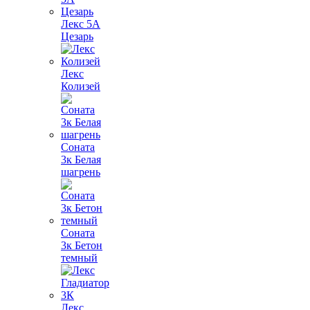
Лекс 5А
Цезарь
Лекс
Колизей
Соната
3к Белая
шагрень
Соната
3к Бетон
темный
Лекс