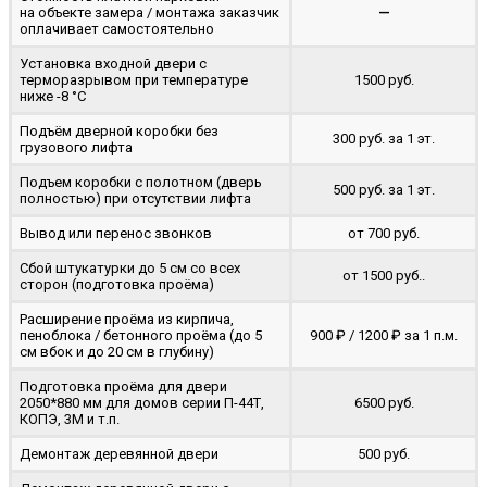
на объекте замера / монтажа заказчик
—
оплачивает самостоятельно
Установка входной двери с
терморазрывом при температуре
1500 руб.
ниже -8 °C
Подъём дверной коробки без
300 руб. за 1 эт.
грузового лифта
Подъем коробки с полотном (дверь
500 руб. за 1 эт.
полностью) при отсутствии лифта
Вывод или перенос звонков
от 700 руб.
Сбой штукатурки до 5 см со всех
от 1500 руб..
сторон (подготовка проёма)
Расширение проёма из кирпича,
пеноблока / бетонного проёма (до 5
900 ₽ / 1200 ₽ за 1 п.м.
cм вбок и до 20 см в глубину)
Подготовка проёма для двери
2050*880 мм для домов серии П-44Т,
6500 руб.
КОПЭ, 3М и т.п.
Демонтаж деревянной двери
500 руб.