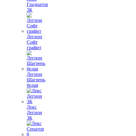
Гладиатор
3К
Легион
Софт
графит
Легион
Шагрень
белая
Лекс
Легион
3К