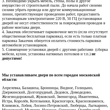
3. Необходимо укрыть мебель, стены, полы и другое
имущество от строительной пыли. До начала работ своими
силами убрать провода или другие коммуникационные
линии, препятствующие проведению работ, предоставить
установщикам электропитание 220 В, 50 ГЦ (установщики
дверей не несут ответственности за повреждения проводов в
районе монтажа двери.
4. Заказчик обеспечивает парковочное место (если отсутствует
общественная бесплатная парковка), если есть только платная
парковка Заказчик обязуется оплатить стоимость парковки
автомобиля установщиков.
5. Совмещение установки дверей с другими работами (сборка
мебели, кухни, установка натяжных потолков и т.п.)
не
допустимо!
Мы устанавливаем двери по всем городам московской
области:
Апрелевка, Балашиха, Бронницы, Видное, Голицыно,
Дзержинский, Долгопрудный, Дедовск, Домодедово,
Железнодорожный, Жуковский, Звенигород, Ивантеевка,
Истра, Королёв, Котельники, Красногорск, Краснознаменск,
Климовск, Лобня, Лосино-Петровский, Люберцы, Лыткарино,
Московский, Мытищи, Ногинск, Одинцово, Октябрьский,