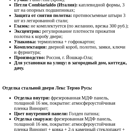
Петли Combiarialdo (Италия):
каплевидной формы, 3
шт на опорных подшипниках;
Защита от снятия полотна:
противосъемные штыри 3
шт из легированной стали;
Глазок:
не комплектуется (по желанию, врезка 300 руб.);
Эксцентрик:
регулирование плотности прижатия
полотна к коробу двери;
Упаковка:
термопленка + гофрокартон;
Комплектация:
дверной короб, полотно, замки, ключи
и фурнитура;
Производство:
Россия, г. Йошкар-Ола;
Для установки на улицу: в загородный дом, коттедж,
дачу.
Отделка стальной двери Лекс Термо Русь:
Отделка внутри:
фрезерованная МДФ панель,
толщиной 16 мм, покрытие: атмосфероустойчивая
пленка Винорит;
Цвет внутренней панели:
Голден патина;
Отделка снаружи:
фрезерованная МДФ панель,
толщиной 16 мм, покрытие: атмосфероустойчивая
пленка Винорит + ковка + 2-х камерный стеклопакет +