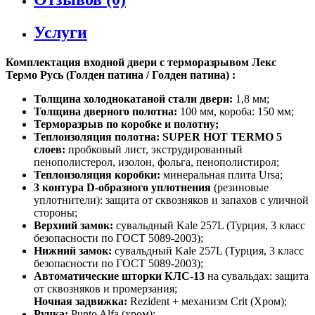
Услуги
Комплектация входной двери с терморазрывом Лекс
Термо Русь (Голден патина / Голден патина) :
Толщина холоднокатаной стали двери:
1,8 мм;
Толщина дверного полотна:
100 мм, короба: 150 мм;
Терморазрыв по коробке и полотну;
Теплоизоляция полотна: SUPER НОТ ТЕRМО 5
слоев:
пробковый лист, экструдированный
пенополистерол, изолон, фольга, пенополистирол;
Теплоизоляция коробки:
минеральная плита Ursa;
3 контура D-образного уплотнения
(резиновые
уплотнители): защита от сквозняков и запахов с уличной
стороны;
Верхний замок:
сувальдный Kale 257L (Турция, 3 класс
безопасности по ГОСТ 5089-2003);
Нижний замок:
сувальдный Kale 257L (Турция, 3 класс
безопасности по ГОСТ 5089-2003);
Автоматические шторки КЛС-13
на сувальдах: защита
от сквозняков и промерзания;
Ночная задвижка:
Rezident + механизм Crit (Хром);
Ручка:
Punto Alfa (хром);