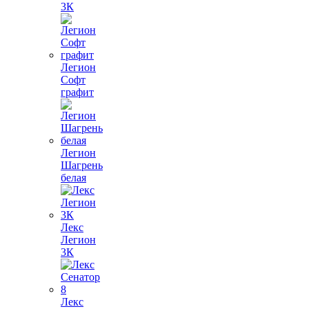
3К
Легион
Софт
графит
Легион
Шагрень
белая
Лекс
Легион
3К
Лекс