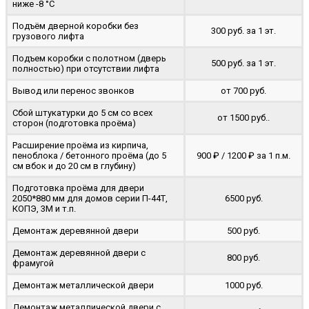
ниже -8 °C
Подъём дверной коробки без
300 руб. за 1 эт.
грузового лифта
Подъем коробки с полотном (дверь
500 руб. за 1 эт.
полностью) при отсутствии лифта
Вывод или перенос звонков
от 700 руб.
Сбой штукатурки до 5 см со всех
от 1500 руб..
сторон (подготовка проёма)
Расширение проёма из кирпича,
пеноблока / бетонного проёма (до 5
900 ₽ / 1200 ₽ за 1 п.м.
cм вбок и до 20 см в глубину)
Подготовка проёма для двери
2050*880 мм для домов серии П-44Т,
6500 руб.
КОПЭ, 3М и т.п.
Демонтаж деревянной двери
500 руб.
Демонтаж деревянной двери с
800 руб.
фрамугой
Демонтаж металлической двери
1000 руб.
Демонтаж металлической двери с