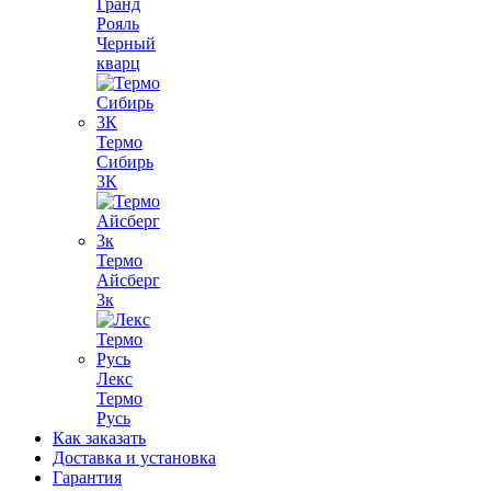
Гранд
Рояль
Черный
кварц
Термо
Сибирь
3К
Термо
Айсберг
3к
Лекс
Термо
Русь
Как заказать
Доставка и установка
Гарантия