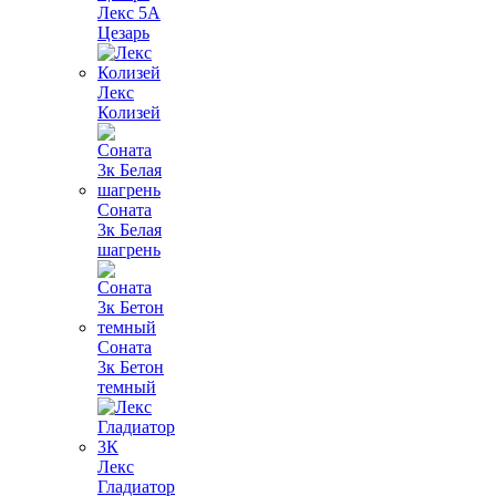
Лекс 5А
Цезарь
Лекс
Колизей
Соната
3к Белая
шагрень
Соната
3к Бетон
темный
Лекс
Гладиатор