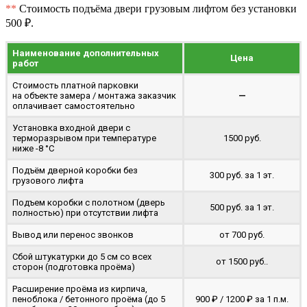
**
Стоимость подъёма двери грузовым лифтом без установки
500 ₽.
Наименование дополнительных
Цена
работ
Стоимость платной парковки
на объекте замера / монтажа заказчик
—
оплачивает самостоятельно
Установка входной двери с
терморазрывом при температуре
1500 руб.
ниже -8 °C
Подъём дверной коробки без
300 руб. за 1 эт.
грузового лифта
Подъем коробки с полотном (дверь
500 руб. за 1 эт.
полностью) при отсутствии лифта
Вывод или перенос звонков
от 700 руб.
Сбой штукатурки до 5 см со всех
от 1500 руб..
сторон (подготовка проёма)
Расширение проёма из кирпича,
пеноблока / бетонного проёма (до 5
900 ₽ / 1200 ₽ за 1 п.м.