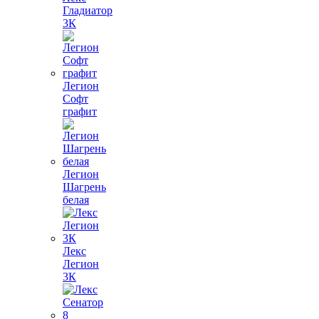
Гладиатор
3К
Легион
Софт
графит
Легион
Шагрень
белая
Лекс
Легион
3К