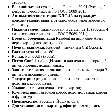
стороны;
Верхний замок:
сувальдный Guardian 30.01 (Россия, 2
класс взломостойкости по ГОСТ 5089-2011);
Автоматические шторки КЛС-13 на сувальде
:
дополнительная защита от сквозняков через замочную
скважину;
Нижний замок:
цилиндровый Guardian 32.11 (Россия, 4
класс взломостойкости по ГОСТ 5089-2011);
Врезная броненакладка
Rezident на цилиндре Avers
перфокарта (ключ-вертушок);
Ночная задвижка:
Rezident + механизм Crit (Хром);
Глазок:
угол обзора 180°;
Ручка:
Punto Alfa (хром);
Петли Combiarialdo (Италия):
каплевидной формы, 3
шт на опорных подшипниках;
Защита от снятия полотна:
противосъемные штыри 3
шт из легированной стали.;
Эксцентрик:
регулирование плотности прижатия
полотна к коробу двери;
Упаковка:
термопленка + гофрокартон;
Комплектация:
дверной короб, полотно, замки, ключи
и фурнитура;
Производство:
Россия, г. Йошкар-Ола;
Для установки: в квартиру, офис (в помещение).