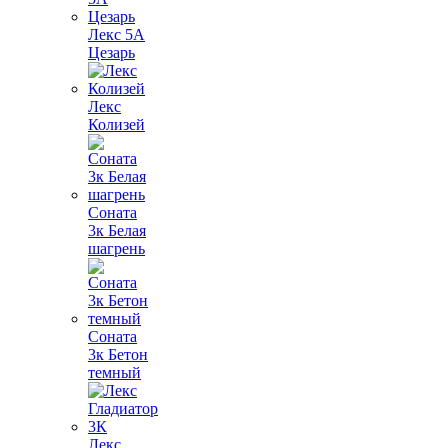
Лекс 5А
Цезарь
Лекс
Колизей
Соната
3к Белая
шагрень
Соната
3к Бетон
темный
Лекс