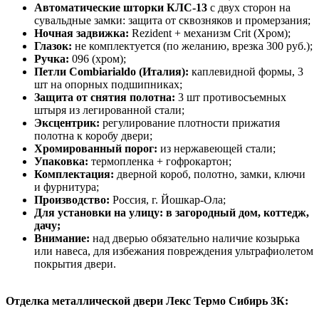
Автоматические шторки КЛС-13
с двух сторон на
сувальдные замки: защита от сквозняков и промерзания;
Ночная задвижка:
Rezident + механизм Crit (Хром);
Глазок:
не комплектуется (по желанию, врезка 300 руб.);
Ручка:
096 (хром);
Петли Combiarialdo (Италия):
каплевидной формы, 3
шт на опорных подшипниках;
Защита от снятия полотна:
3 шт противосъемных
штыря из легированной стали;
Эксцентрик:
регулирование плотности прижатия
полотна к коробу двери;
Хромированный порог:
из нержавеющей стали;
Упаковка:
термопленка + гофрокартон;
Комплектация:
дверной короб, полотно, замки, ключи
и фурнитура;
Производство:
Россия, г. Йошкар-Ола;
Для установки на улицу: в загородный дом, коттедж,
дачу;
Внимание:
над дверью обязательно наличие козырька
или навеса, для избежания повреждения ультрафиолетом
покрытия двери.
Отделка металлической двери Лекс Термо Сибирь 3К: