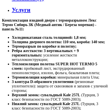
Услуги
Комплектация входной двери с терморазрывом Лекс
Термо Сибирь 3К (Медный антик / Береза мореная) -
панель №11:
Холоднокатаная сталь толщиной: 1,8 мм;
Толщина дверного полотна: 110 мм, короба: 140 мм;
Терморазрыв по коробке и полотну;
Ребра жесткости: 3 вертикальных + 9
горизонтальных:
усиление жесткости
металлоконструкции;
Теплоизоляция полотна SUPER НОТ ТЕRМО 5
слоев:
пробковый лист, экструдированный
пенополистерол, изолон, фольга, базальтовая плита;
Термоизоляция коробки:
минеральная плита Ursa;
3 контура D-образного уплотнения
(резиновые
уплотнители): защита от сквозняков и запахов с уличной
стороны;
Верхний замок: сувальдный Kale 257L
(Турция, 3
класс безопасности по ГОСТ 5089-2003);
Нижний замок: сувальдный Kale 257L
(Турция, 3
класс безопасности по ГОСТ 5089-2003);