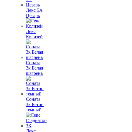
Лекс 5А
Цезарь
Лекс
Колизей
Соната
3к Белая
шагрень
Соната
3к Бетон
темный
Лекс