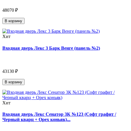
48070 ₽
В корзину
Хит
Входная дверь Лекс 3 Барк Венге (панель №2)
43130 ₽
В корзину
Хит
Входная дверь Лекс Сенатор 3К №123 (Софт графит /
Черный кварц + Орех коньяк)...