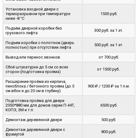
Установка входной двери с
терморазрывом при температуре
1500 руб.
ниже -8 °C
Подъём дверной коробки без
300 руб. за 1 эт.
грузового лифта
Подъем коробки с полотном (дверь
500 руб. за 1 эт.
полностью) при отсутствии лифта
Вывод или перенос звонков
от 700 руб.
Сбой штукатурки до 5 см со всех
от 1500 руб..
сторон (подготовка проёма)
Расширение проёма из кирпича,
пеноблока / бетонного проёма (до 5
900 ₽ / 1200 ₽ за 1 п.м.
cм вбок и до 20 см в глубину)
Подготовка проёма для двери
2050*880 мм для домов серии П-44Т,
6500 руб.
КОПЭ, 3М и т.п.
Демонтаж деревянной двери
500 руб.
Демонтаж деревянной двери с
800 руб.
фрамугой