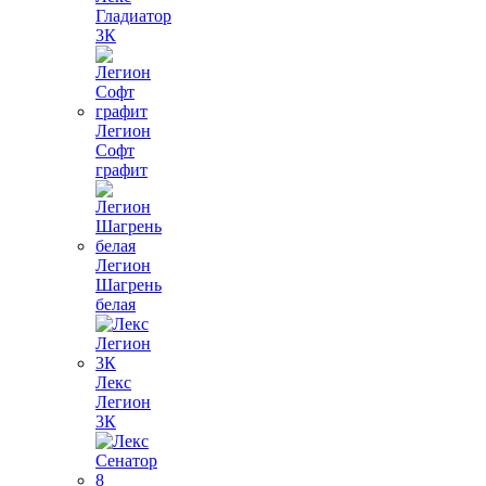
Гладиатор
3К
Легион
Софт
графит
Легион
Шагрень
белая
Лекс
Легион
3К