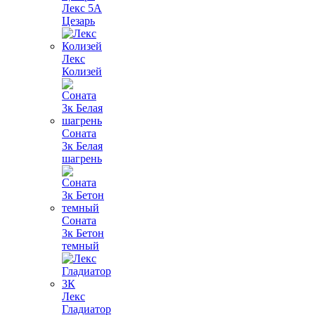
Лекс 5А
Цезарь
Лекс
Колизей
Соната
3к Белая
шагрень
Соната
3к Бетон
темный
Лекс
Гладиатор