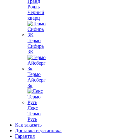
Гранд
Рояль
Черный
кварц
Термо
Сибирь
3К
Термо
Айсберг
3к
Лекс
Термо
Русь
Как заказать
Доставка и установка
Гарантия