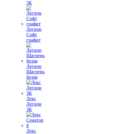
3К
Легион
Софт
графит
Легион
Шагрень
белая
Лекс
Легион
3К
Лекс