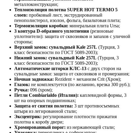
металлоконструкции;
Теплоизоляция полотна SUPER НОТ ТЕRМО 5
слоев:
пробковый лист, экструдированный
пенополистерол, изолон, фольга, базальтовая плита;
Термоизоляция коробки:
минеральная плита Ursa;
3 контура D-образного уплотнения
(резиновые
уплотнители): защита от сквозняков и запахов с уличной
стороны;
Верхний замок: сувальдный Kale 257L
(Турция, 3
класс безопасности по ГОСТ 5089-2003);
Нижний замок: сувальдный Kale 257L
(Турция, 3
класс безопасности по ГОСТ 5089-2003);
Автоматические шторки КЛС-13
с двух сторон на
сувальдные замки: защита от сквозняков и промерзания;
Ночная задвижка:
Rezident + механизм Crit (Хром);
Глазок:
не комплектуется (по желанию, врезка 300 руб.);
Ручка:
096 (хром);
Петли Combiarialdo (Италия):
каплевидной формы, 3
шт на опорных подшипниках;
Защита от снятия полотна:
3 шт противосъемных
штыря из легированной стали;
Эксцентрик:
регулирование плотности прижатия
полотна к коробу двери;
Хромированный порог:
из нержавеющей стали;
Упаковка:
термопленка + гофрокартон;