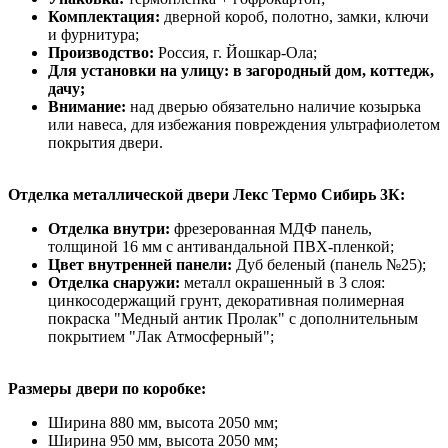
Комплектация:
дверной короб, полотно, замки, ключи
и фурнитура;
Производство:
Россия, г. Йошкар-Ола;
Для установки на улицу: в загородный дом, коттедж,
дачу;
Внимание:
над дверью обязательно наличие козырька
или навеса, для избежания повреждения ультрафиолетом
покрытия двери.
Отделка металлической двери Лекс Термо Сибирь 3К:
Отделка внутри:
фрезерованная МДФ панель,
толщиной 16 мм с антивандальной ПВХ-пленкой;
Цвет внутренней панели:
Дуб беленый (панель №25);
Отделка снаружи:
металл окрашенный в 3 слоя:
цинкосодержащий грунт, декоративная полимерная
покраска "Медный антик Пролак" с дополнительным
покрытием "Лак Атмосферный";
Размеры двери по коробке:
Ширина 880 мм, высота 2050 мм;
Ширина 950 мм, высота 2050 мм;