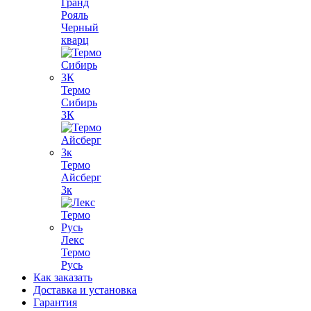
Гранд
Рояль
Черный
кварц
Термо
Сибирь
3К
Термо
Айсберг
3к
Лекс
Термо
Русь
Как заказать
Доставка и установка
Гарантия