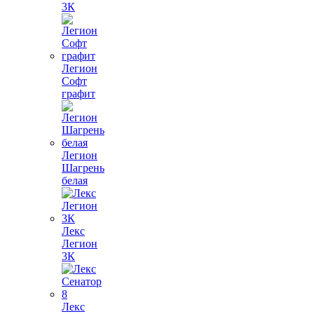
3К
Легион
Софт
графит
Легион
Шагрень
белая
Лекс
Легион
3К
Лекс