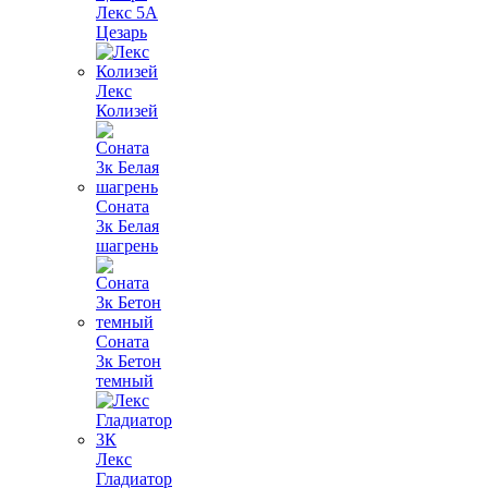
Лекс 5А
Цезарь
Лекс
Колизей
Соната
3к Белая
шагрень
Соната
3к Бетон
темный
Лекс
Гладиатор