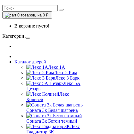
0
товаров, на 0 ₽
В корзине пусто!
Категории
Каталог дверей
Лекс 1А
Лекс 2 Рим
Лекс 3 Барк
Лекс 5А
Цезарь
Лекс
Колизей
Соната 3к Белая шагрень
Соната 3к Бетон темный
Лекс
Гладиатор 3К