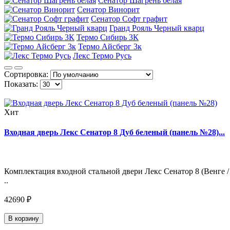
Сенатор Шагрень белая
Сенатор Винорит
Сенатор Софт графит
Гранд Рояль Черный кварц
Термо Сибирь 3К
Термо Айсберг 3к
Лекс Термо Русь
Сортировка:
Показать:
Хит
Входная дверь Лекс Сенатор 8 Дуб беленый (панель №28)...
Комплектация входной стальной двери Лекс Сенатор 8 (Венге /
..
42690 ₽
В корзину