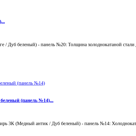
...
е / Дуб беленый) - панель №20: Толщина холоднокатаной стали д
беленый (панель №14)...
рь 3К (Медный антик / Дуб беленый) - панель №14: Холодноката