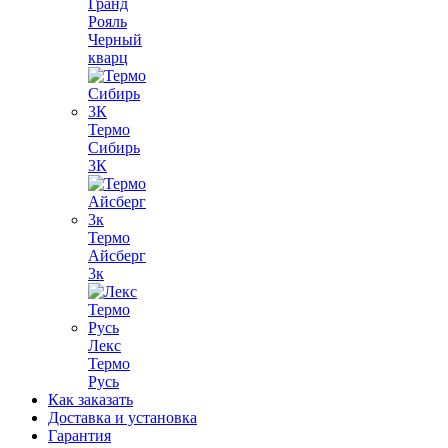
Гранд
Рояль
Черный
кварц
Термо
Сибирь
3К
Термо
Айсберг
3к
Лекс
Термо
Русь
Как заказать
Доставка и установка
Гарантия