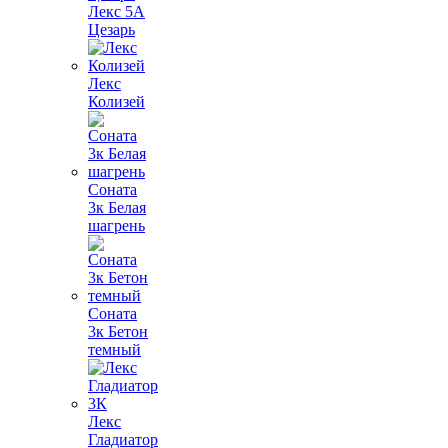
Лекс 5А
Цезарь
Лекс
Колизей
Соната
3к Белая
шагрень
Соната
3к Бетон
темный
Лекс
Гладиатор