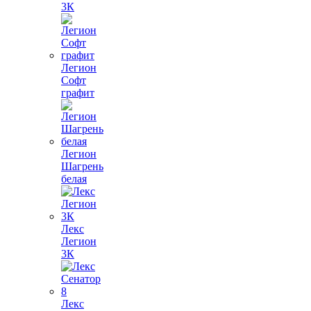
3К
Легион
Софт
графит
Легион
Шагрень
белая
Лекс
Легион
3К
Лекс