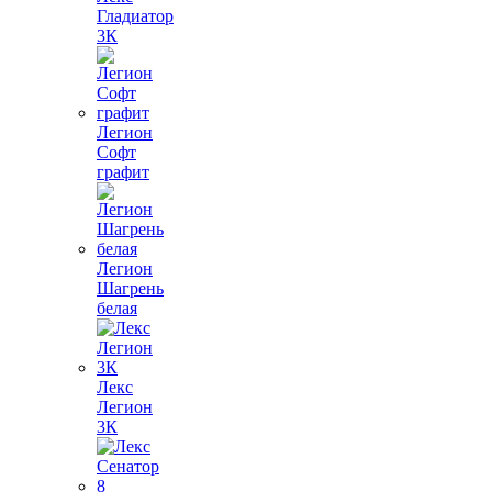
Гладиатор
3К
Легион
Софт
графит
Легион
Шагрень
белая
Лекс
Легион
3К