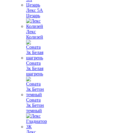
Лекс 5А
Цезарь
Лекс
Колизей
Соната
3к Белая
шагрень
Соната
3к Бетон
темный
Лекс