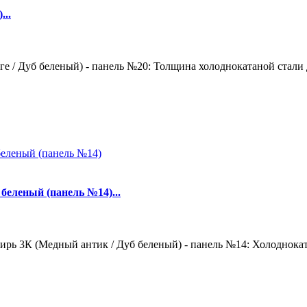
...
е / Дуб беленый) - панель №20: Толщина холоднокатаной стали д
беленый (панель №14)...
рь 3К (Медный антик / Дуб беленый) - панель №14: Холодноката