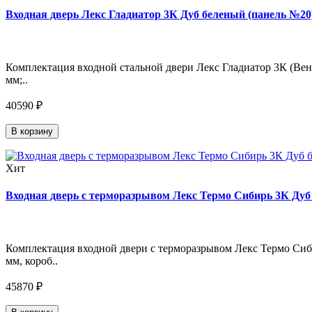
Входная дверь Лекс Гладиатор 3К Дуб беленый (панель №20)
Комплектация входной стальной двери Лекс Гладиатор 3К (Венг
мм;..
40590 ₽
В корзину
Хит
Входная дверь с терморазрывом Лекс Термо Сибирь 3К Дуб 
Комплектация входной двери с терморазрывом Лекс Термо Сиби
мм, короб..
45870 ₽