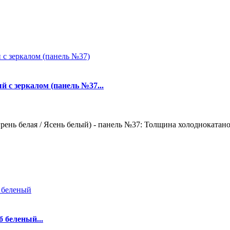
й с зеркалом (панель №37...
ень белая / Ясень белый) - панель №37: Толщина холоднокатаной
 беленый...