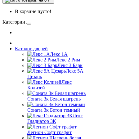
0
товаров, на 0 ₽
В корзине пусто!
Категории
Каталог дверей
Лекс 1А
Лекс 2 Рим
Лекс 3 Барк
Лекс 5А
Цезарь
Лекс
Колизей
Соната 3к Белая шагрень
Соната 3к Бетон темный
Лекс
Гладиатор 3К
Легион Софт графит