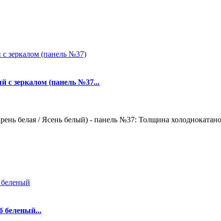
й с зеркалом (панель №37...
ень белая / Ясень белый) - панель №37: Толщина холоднокатаной
 беленый...