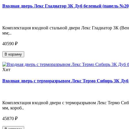
Входная дверь Лекс Гладиатор 3К Дуб беленый (панель №20)
Комплектация входной стальной двери Лекс Гладиатор 3К (Венг
мм;..
40590 ₽
В корзину
Хит
Входная дверь с терморазрывом Лекс Термо Сибирь 3К Дуб 
Комплектация входной двери с терморазрывом Лекс Термо Сиби
мм, короб..
45870 ₽