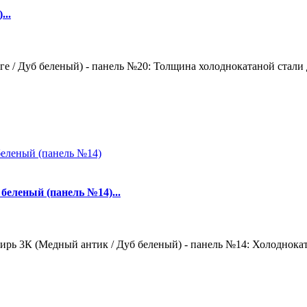
...
е / Дуб беленый) - панель №20: Толщина холоднокатаной стали д
беленый (панель №14)...
рь 3К (Медный антик / Дуб беленый) - панель №14: Холодноката