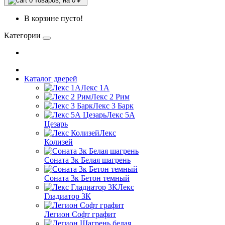
0
товаров, на 0 ₽
В корзине пусто!
Категории
Каталог дверей
Лекс 1А
Лекс 2 Рим
Лекс 3 Барк
Лекс 5А
Цезарь
Лекс
Колизей
Соната 3к Белая шагрень
Соната 3к Бетон темный
Лекс
Гладиатор 3К
Легион Софт графит