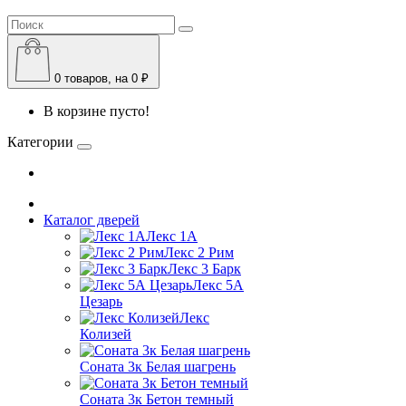
0
товаров, на 0 ₽
В корзине пусто!
Категории
Каталог дверей
Лекс 1А
Лекс 2 Рим
Лекс 3 Барк
Лекс 5А
Цезарь
Лекс
Колизей
Соната 3к Белая шагрень
Соната 3к Бетон темный