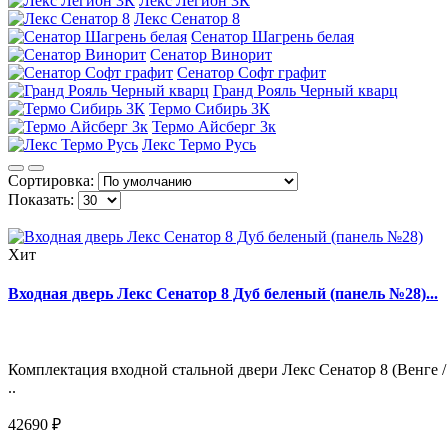
Лекс Легион 3К
Лекс Сенатор 8
Сенатор Шагрень белая
Сенатор Винорит
Сенатор Софт графит
Гранд Рояль Черный кварц
Термо Сибирь 3К
Термо Айсберг 3к
Лекс Термо Русь
Сортировка:
Показать:
Хит
Входная дверь Лекс Сенатор 8 Дуб беленый (панель №28)...
Комплектация входной стальной двери Лекс Сенатор 8 (Венге /
..
42690 ₽