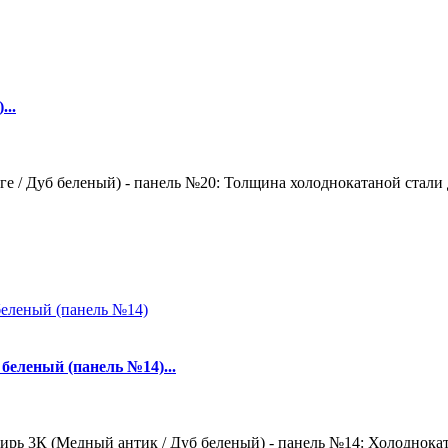
...
е / Дуб беленый) - панель №20: Толщина холоднокатаной стали д
беленый (панель №14)...
рь 3К (Медный антик / Дуб беленый) - панель №14: Холодноката