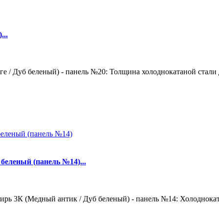
...
е / Дуб беленый) - панель №20: Толщина холоднокатаной стали д
беленый (панель №14)...
рь 3К (Медный антик / Дуб беленый) - панель №14: Холодноката