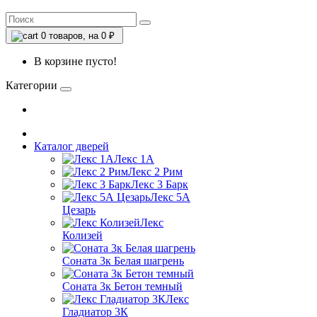
0
товаров, на 0 ₽
В корзине пусто!
Категории
Каталог дверей
Лекс 1А
Лекс 2 Рим
Лекс 3 Барк
Лекс 5А
Цезарь
Лекс
Колизей
Соната 3к Белая шагрень
Соната 3к Бетон темный
Лекс
Гладиатор 3К