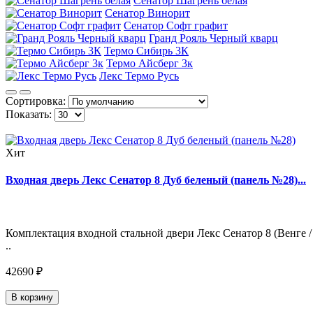
Сенатор Шагрень белая
Сенатор Винорит
Сенатор Софт графит
Гранд Рояль Черный кварц
Термо Сибирь 3К
Термо Айсберг 3к
Лекс Термо Русь
Сортировка:
Показать:
Хит
Входная дверь Лекс Сенатор 8 Дуб беленый (панель №28)...
Комплектация входной стальной двери Лекс Сенатор 8 (Венге /
..
42690 ₽
В корзину