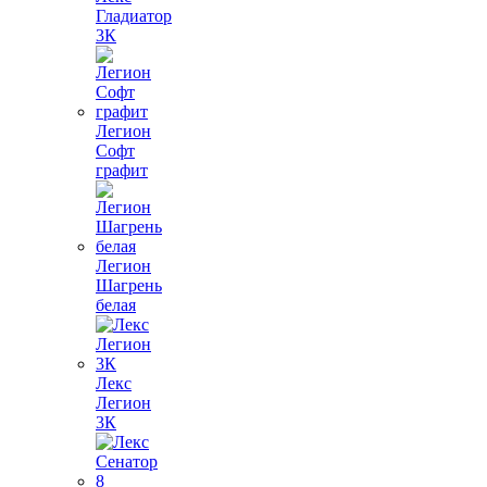
Гладиатор
3К
Легион
Софт
графит
Легион
Шагрень
белая
Лекс
Легион
3К