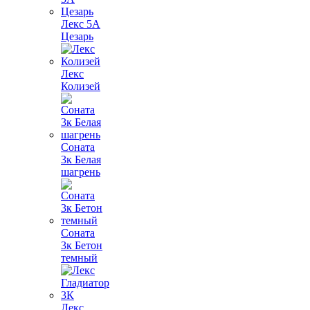
Лекс 5А
Цезарь
Лекс
Колизей
Соната
3к Белая
шагрень
Соната
3к Бетон
темный
Лекс