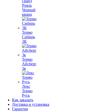
Гранд
Рояль
Черный
кварц
Термо
Сибирь
3К
Термо
Айсберг
3к
Лекс
Термо
Русь
Как заказать
Доставка и установка
Гарантия