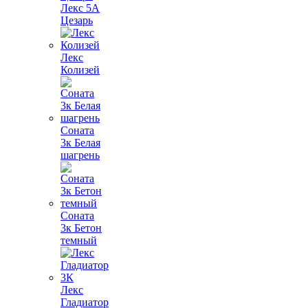
Лекс 5А
Цезарь
Лекс
Колизей
Соната
3к Белая
шагрень
Соната
3к Бетон
темный
Лекс
Гладиатор