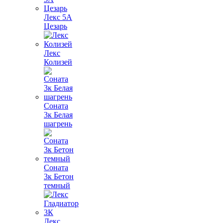
Лекс 5А
Цезарь
Лекс
Колизей
Соната
3к Белая
шагрень
Соната
3к Бетон
темный
Лекс