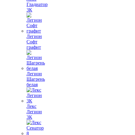
Гладиатор
3К
Легион
Софт
графит
Легион
Шагрень
белая
Лекс
Легион
3К