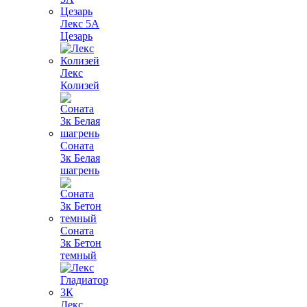
Лекс 5А
Цезарь
Лекс
Колизей
Соната
3к Белая
шагрень
Соната
3к Бетон
темный
Лекс