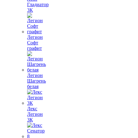
Гладиатор
3К
Легион
Софт
графит
Легион
Шагрень
белая
Лекс
Легион
3К