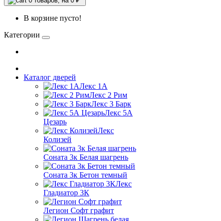
0
товаров, на 0 ₽
В корзине пусто!
Категории
Каталог дверей
Лекс 1А
Лекс 2 Рим
Лекс 3 Барк
Лекс 5А
Цезарь
Лекс
Колизей
Соната 3к Белая шагрень
Соната 3к Бетон темный
Лекс
Гладиатор 3К
Легион Софт графит