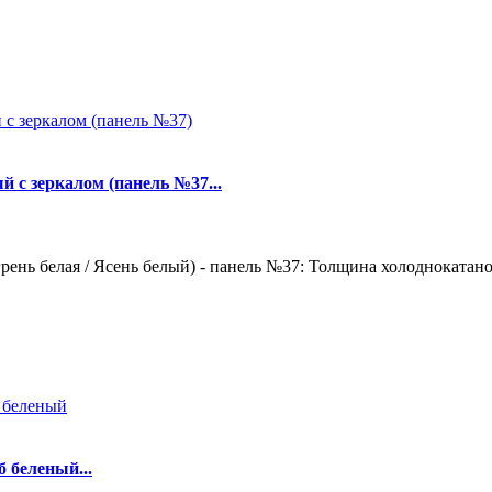
й с зеркалом (панель №37...
ень белая / Ясень белый) - панель №37: Толщина холоднокатаной
 беленый...