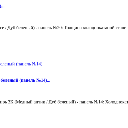
...
е / Дуб беленый) - панель №20: Толщина холоднокатаной стали д
беленый (панель №14)...
рь 3К (Медный антик / Дуб беленый) - панель №14: Холодноката