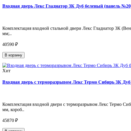
Входная дверь Лекс Гладиатор 3К Дуб беленый (панель №20)
Комплектация входной стальной двери Лекс Гладиатор 3К (Венг
мм;..
40590 ₽
В корзину
Хит
Входная дверь с терморазрывом Лекс Термо Сибирь 3К Дуб 
Комплектация входной двери с терморазрывом Лекс Термо Сиби
мм, короб..
45870 ₽