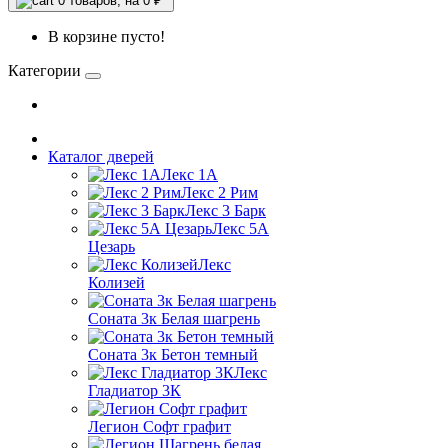
0
товаров, на 0 ₽
В корзине пусто!
Категории
Каталог дверей
Лекс 1А
Лекс 2 Рим
Лекс 3 Барк
Лекс 5А
Цезарь
Лекс
Колизей
Соната 3к Белая шагрень
Соната 3к Бетон темный
Лекс
Гладиатор 3К
Легион Софт графит