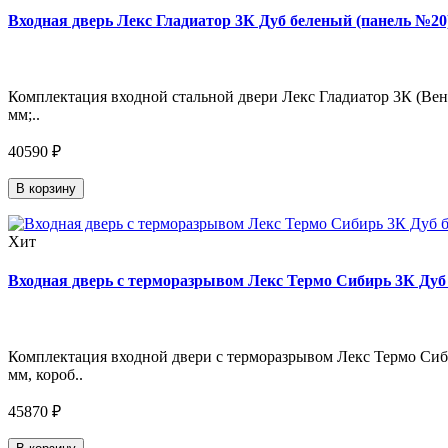
Входная дверь Лекс Гладиатор 3К Дуб беленый (панель №20)
Комплектация входной стальной двери Лекс Гладиатор 3К (Венг
мм;..
40590 ₽
В корзину
Хит
Входная дверь с терморазрывом Лекс Термо Сибирь 3К Дуб 
Комплектация входной двери с терморазрывом Лекс Термо Сиби
мм, короб..
45870 ₽