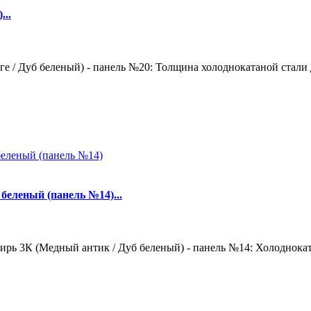
...
е / Дуб беленый) - панель №20: Толщина холоднокатаной стали д
беленый (панель №14)...
рь 3К (Медный антик / Дуб беленый) - панель №14: Холодноката