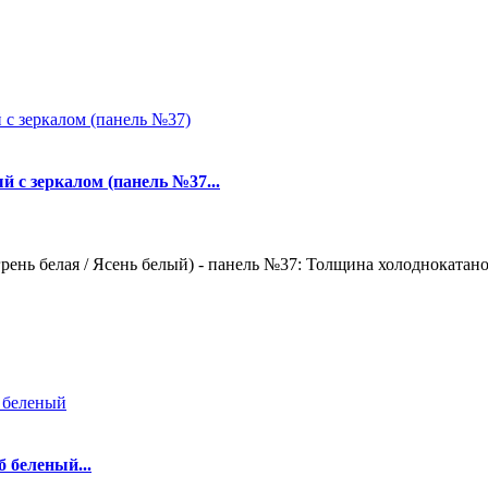
й с зеркалом (панель №37...
ень белая / Ясень белый) - панель №37: Толщина холоднокатаной
 беленый...