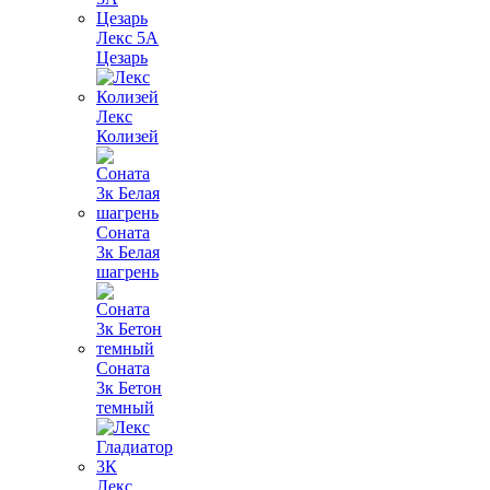
Лекс 5А
Цезарь
Лекс
Колизей
Соната
3к Белая
шагрень
Соната
3к Бетон
темный
Лекс