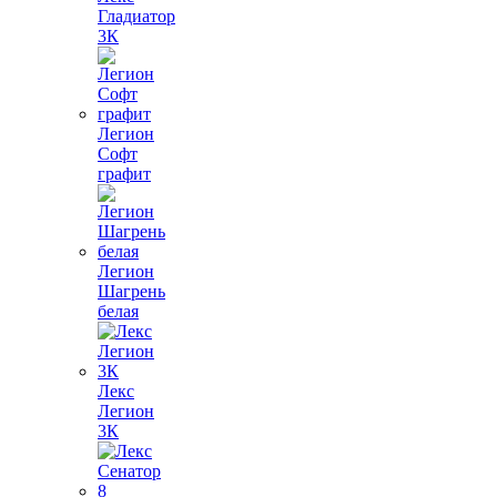
Гладиатор
3К
Легион
Софт
графит
Легион
Шагрень
белая
Лекс
Легион
3К