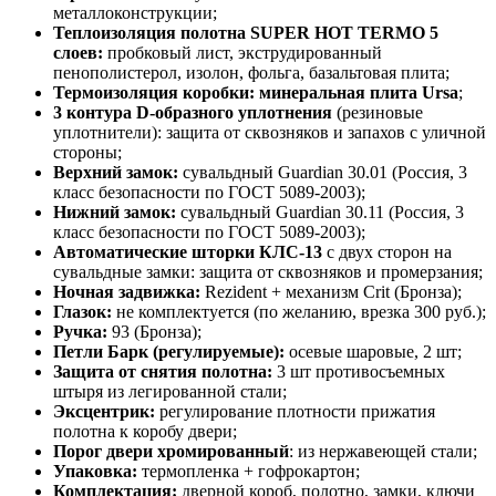
металлоконструкции;
Теплоизоляция полотна SUPER НОТ ТЕRМО 5
слоев:
пробковый лист, экструдированный
пенополистерол, изолон, фольга, базальтовая плита;
Термоизоляция коробки
: минеральная плита Ursa
;
3 контура D-образного уплотнения
(резиновые
уплотнители): защита от сквозняков и запахов с уличной
стороны;
Верхний замок:
сувальдный Guardian 30.01 (Россия, 3
класс безопасности по ГОСТ 5089-2003);
Нижний замок:
сувальдный Guardian 30.11 (Россия, 3
класс безопасности по ГОСТ 5089-2003);
Автоматические шторки КЛС-13
с двух сторон на
сувальдные замки: защита от сквозняков и промерзания;
Ночная задвижка:
Rezident + механизм Crit (Бронза);
Глазок:
не комплектуется (по желанию, врезка 300 руб.);
Ручка:
93 (Бронза);
Петли Барк (регулируемые):
осевые шаровые, 2 шт;
Защита от снятия полотна:
3 шт противосъемных
штыря из легированной стали;
Эксцентрик:
регулирование плотности прижатия
полотна к коробу двери;
Порог двери хромированный
: из нержавеющей стали;
Упаковка:
термопленка + гофрокартон;
Комплектация:
дверной короб, полотно, замки, ключи