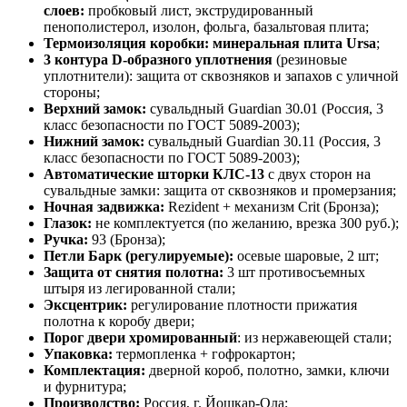
слоев:
пробковый лист, экструдированный
пенополистерол, изолон, фольга, базальтовая плита;
Термоизоляция коробки
: минеральная плита Ursa
;
3 контура D-образного уплотнения
(резиновые
уплотнители): защита от сквозняков и запахов с уличной
стороны;
Верхний замок:
сувальдный Guardian 30.01 (Россия, 3
класс безопасности по ГОСТ 5089-2003);
Нижний замок:
сувальдный Guardian 30.11 (Россия, 3
класс безопасности по ГОСТ 5089-2003);
Автоматические шторки КЛС-13
с двух сторон на
сувальдные замки: защита от сквозняков и промерзания;
Ночная задвижка:
Rezident + механизм Crit (Бронза);
Глазок:
не комплектуется (по желанию, врезка 300 руб.);
Ручка:
93 (Бронза);
Петли Барк (регулируемые):
осевые шаровые, 2 шт;
Защита от снятия полотна:
3 шт противосъемных
штыря из легированной стали;
Эксцентрик:
регулирование плотности прижатия
полотна к коробу двери;
Порог двери хромированный
: из нержавеющей стали;
Упаковка:
термопленка + гофрокартон;
Комплектация:
дверной короб, полотно, замки, ключи
и фурнитура;
Производство:
Россия, г. Йошкар-Ола;