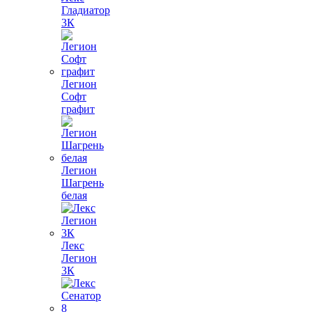
Гладиатор
3К
Легион
Софт
графит
Легион
Шагрень
белая
Лекс
Легион
3К