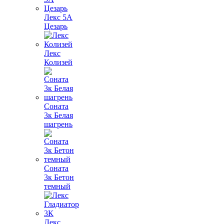
Лекс 5А
Цезарь
Лекс
Колизей
Соната
3к Белая
шагрень
Соната
3к Бетон
темный
Лекс