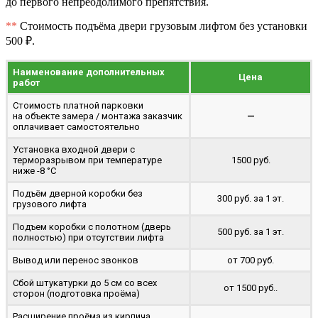
до первого непреодолимого препятствия.
**
Стоимость подъёма двери грузовым лифтом без установки
500 ₽.
Наименование дополнительных
Цена
работ
Стоимость платной парковки
на объекте замера / монтажа заказчик
—
оплачивает самостоятельно
Установка входной двери с
терморазрывом при температуре
1500 руб.
ниже -8 °C
Подъём дверной коробки без
300 руб. за 1 эт.
грузового лифта
Подъем коробки с полотном (дверь
500 руб. за 1 эт.
полностью) при отсутствии лифта
Вывод или перенос звонков
от 700 руб.
Сбой штукатурки до 5 см со всех
от 1500 руб..
сторон (подготовка проёма)
Расширение проёма из кирпича,