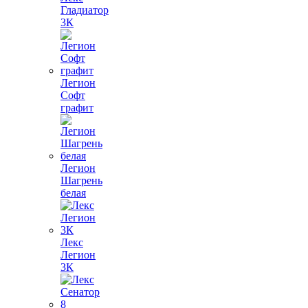
Гладиатор
3К
Легион
Софт
графит
Легион
Шагрень
белая
Лекс
Легион
3К