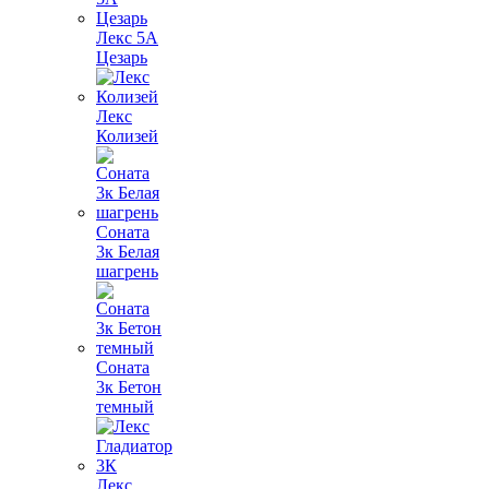
Лекс 5А
Цезарь
Лекс
Колизей
Соната
3к Белая
шагрень
Соната
3к Бетон
темный
Лекс