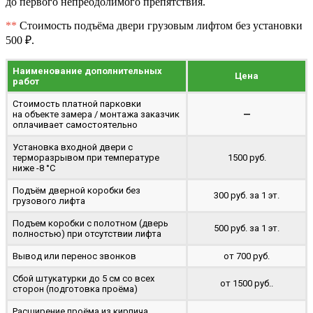
до первого непреодолимого препятствия.
**
Стоимость подъёма двери грузовым лифтом без установки
500 ₽.
Наименование дополнительных
Цена
работ
Стоимость платной парковки
на объекте замера / монтажа заказчик
—
оплачивает самостоятельно
Установка входной двери с
терморазрывом при температуре
1500 руб.
ниже -8 °C
Подъём дверной коробки без
300 руб. за 1 эт.
грузового лифта
Подъем коробки с полотном (дверь
500 руб. за 1 эт.
полностью) при отсутствии лифта
Вывод или перенос звонков
от 700 руб.
Сбой штукатурки до 5 см со всех
от 1500 руб..
сторон (подготовка проёма)
Расширение проёма из кирпича,