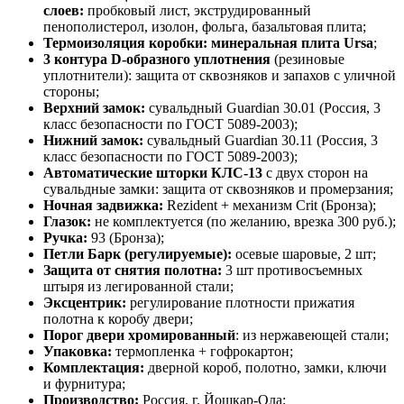
слоев:
пробковый лист, экструдированный
пенополистерол, изолон, фольга, базальтовая плита;
Термоизоляция коробки
: минеральная плита Ursa
;
3 контура D-образного уплотнения
(резиновые
уплотнители): защита от сквозняков и запахов с уличной
стороны;
Верхний замок:
сувальдный Guardian 30.01 (Россия, 3
класс безопасности по ГОСТ 5089-2003);
Нижний замок:
сувальдный Guardian 30.11 (Россия, 3
класс безопасности по ГОСТ 5089-2003);
Автоматические шторки КЛС-13
с двух сторон на
сувальдные замки: защита от сквозняков и промерзания;
Ночная задвижка:
Rezident + механизм Crit (Бронза);
Глазок:
не комплектуется (по желанию, врезка 300 руб.);
Ручка:
93 (Бронза);
Петли Барк (регулируемые):
осевые шаровые, 2 шт;
Защита от снятия полотна:
3 шт противосъемных
штыря из легированной стали;
Эксцентрик:
регулирование плотности прижатия
полотна к коробу двери;
Порог двери хромированный
: из нержавеющей стали;
Упаковка:
термопленка + гофрокартон;
Комплектация:
дверной короб, полотно, замки, ключи
и фурнитура;
Производство:
Россия, г. Йошкар-Ола;