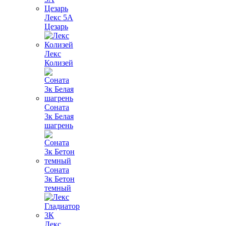
Лекс 5А
Цезарь
Лекс
Колизей
Соната
3к Белая
шагрень
Соната
3к Бетон
темный
Лекс