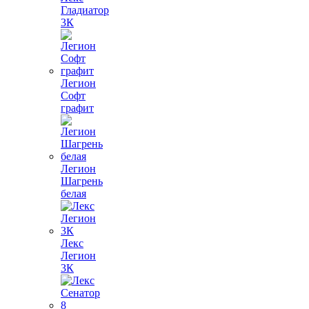
Гладиатор
3К
Легион
Софт
графит
Легион
Шагрень
белая
Лекс
Легион
3К