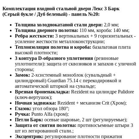
Комплектация входной стальной двери Лекс 3 Барк
(Серый букле / Дуб беленый) - панель №20:
Толщина холоднокатаной стали двери:
2,0 мм;
Толщина дверного полотна:
110 мм, короба: 140 мм;
Ребра жесткости:
3 вертикальных + 9 горизонтальных -
усиление жесткости металлоконструкции;
Теплоизоляция полотна и короба:
базальтовая плита
высокой плотности;
3 контура D-образного уплотнения
(резиновые
уплотнители): защита от сквозняков и запахов с уличной
стороны;
Замок:
2-хсистемный моноблок (сувальдный +
цилиндровый) Guardian 75.14 с перекодировкой и
автоматической шторкой на сувальде;
Врезная броненакладка:
Rezident на цилиндре Palidore
(ключ-вертушок);
Ночная задвижка:
Rezident + механизм Crit (Хром);
Глазок:
угол обзора 180°;
Ручка:
Punto Alfa (хром);
Петли Барк:
осевые шаровые, 2 шт (регулируемые);
Защита от снятия полотна:
противосъемные штыри 3
шт из легированной стали.;
Эксцентрик:
регулирование плотности прижатия