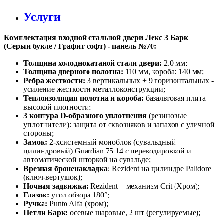
Услуги
Комплектация входной стальной двери Лекс 3 Барк
(Серый букле / Графит софт) - панель №70:
Толщина холоднокатаной стали двери:
2,0 мм;
Толщина дверного полотна:
110 мм, короба: 140 мм;
Ребра жесткости:
3 вертикальных + 9 горизонтальных -
усиление жесткости металлоконструкции;
Теплоизоляция полотна и короба:
базальтовая плита
высокой плотности;
3 контура D-образного уплотнения
(резиновые
уплотнители): защита от сквозняков и запахов с уличной
стороны;
Замок:
2-хсистемный моноблок (сувальдный +
цилиндровый) Guardian 75.14 с перекодировкой и
автоматической шторкой на сувальде;
Врезная броненакладка:
Rezident на цилиндре Palidore
(ключ-вертушок);
Ночная задвижка:
Rezident + механизм Crit (Хром);
Глазок:
угол обзора 180°;
Ручка:
Punto Alfa (хром);
Петли Барк:
осевые шаровые, 2 шт (регулируемые);