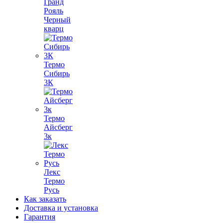
Гранд
Рояль
Черный
кварц
Термо
Сибирь
3К
Термо
Айсберг
3к
Лекс
Термо
Русь
Как заказать
Доставка и установка
Гарантия