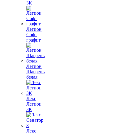
3К
Легион
Софт
графит
Легион
Шагрень
белая
Лекс
Легион
3К
Лекс