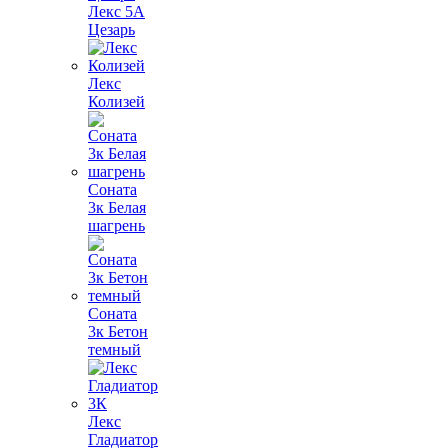
Лекс 5А
Цезарь
Лекс
Колизей
Соната
3к Белая
шагрень
Соната
3к Бетон
темный
Лекс
Гладиатор