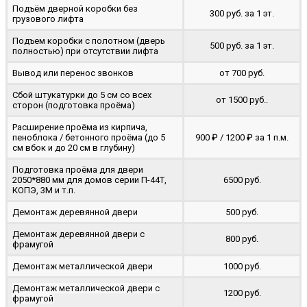
Подъём дверной коробки без
300 руб. за 1 эт.
грузового лифта
Подъем коробки с полотном (дверь
500 руб. за 1 эт.
полностью) при отсутствии лифта
Вывод или перенос звонков
от 700 руб.
Сбой штукатурки до 5 см со всех
от 1500 руб..
сторон (подготовка проёма)
Расширение проёма из кирпича,
пеноблока / бетонного проёма (до 5
900 ₽ / 1200 ₽ за 1 п.м.
cм вбок и до 20 см в глубину)
Подготовка проёма для двери
2050*880 мм для домов серии П-44Т,
6500 руб.
КОПЭ, 3М и т.п.
Демонтаж деревянной двери
500 руб.
Демонтаж деревянной двери с
800 руб.
фрамугой
Демонтаж металлической двери
1000 руб.
Демонтаж металлической двери с
1200 руб.
фрамугой