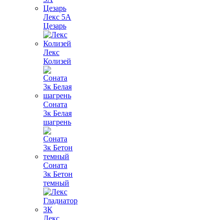
Лекс 5А
Цезарь
Лекс
Колизей
Соната
3к Белая
шагрень
Соната
3к Бетон
темный
Лекс