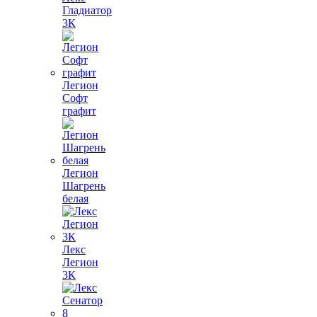
Гладиатор
3К
Легион
Софт
графит
Легион
Шагрень
белая
Лекс
Легион
3К