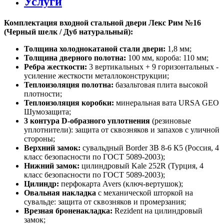
Услуги
Комплектация входной стальной двери Лекс Рим №16
(Черный шелк / Дуб натуральный):
Толщина холоднокатаной стали двери:
1,8 мм;
Толщина дверного полотна:
100 мм, короба: 110 мм;
Ребра жесткости:
3 вертикальных + 9 горизонтальных -
усиление жесткости металлоконструкции;
Теплоизоляция полотна:
базальтовая плита высокой
плотности;
Теплоизоляция коробки:
минеральная вата URSA GEO
Шумозащита;
3 контура D-образного уплотнения
(резиновые
уплотнители): защита от сквозняков и запахов с уличной
стороны;
Верхний замок:
сувальдный Border ЗВ 8-6 К5 (Россия, 4
класс безопасности по ГОСТ 5089-2003);
Нижний замок:
цилиндровый Kale 252R (Турция, 4
класс безопасности по ГОСТ 5089-2003);
Цилиндр:
перфокарта Avers (ключ-вертушок);
Овальная накладка
с механической шторкой на
сувальде: защита от сквозняков и промерзания;
Врезная броненакладка:
Rezident на цилиндровый
замок;