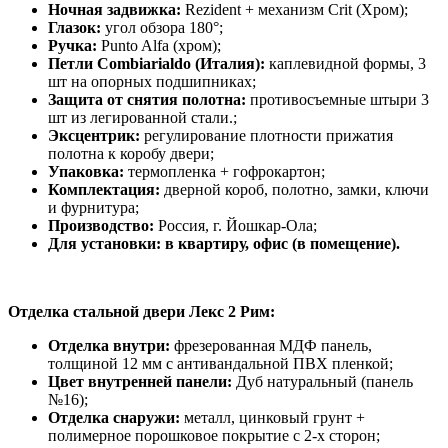
Ночная задвижка:
Rezident + механизм Crit (Хром);
Глазок:
угол обзора 180°;
Ручка:
Punto Alfa (хром);
Петли Combiarialdo (Италия):
каплевидной формы, 3
шт на опорных подшипниках;
Защита от снятия полотна:
противосъемные штыри 3
шт из легированной стали.;
Эксцентрик:
регулирование плотности прижатия
полотна к коробу двери;
Упаковка:
термопленка + гофрокартон;
Комплектация:
дверной короб, полотно, замки, ключи
и фурнитура;
Производство:
Россия, г. Йошкар-Ола;
Для установки: в квартиру, офис (в помещение).
Отделка стальной двери Лекс 2 Рим:
Отделка внутри:
фрезерованная МДФ панель,
толщиной 12 мм с антивандальной ПВХ пленкой;
Цвет внутренней панели:
Дуб натуральный (панель
№16);
Отделка снаружи:
металл, цинковый грунт +
полимерное порошковое покрытие с 2-х сторон;