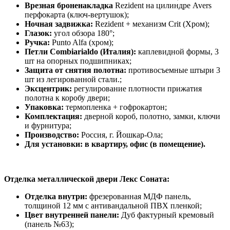
Врезная броненакладка
Rezident на цилиндре Avers
перфокарта (ключ-вертушок);
Ночная задвижка:
Rezident + механизм Crit (Хром);
Глазок:
угол обзора 180°;
Ручка:
Punto Alfa (хром);
Петли Combiarialdo (Италия):
каплевидной формы, 3
шт на опорных подшипниках;
Защита от снятия полотна:
противосъемные штыри 3
шт из легированной стали.;
Эксцентрик:
регулирование плотности прижатия
полотна к коробу двери;
Упаковка:
термопленка + гофрокартон;
Комплектация:
дверной короб, полотно, замки, ключи
и фурнитура;
Производство:
Россия, г. Йошкар-Ола;
Для установки: в квартиру, офис (в помещение).
Отделка металлической двери Лекс Соната:
Отделка внутри:
фрезерованная МДФ панель,
толщиной 12 мм с антивандальной ПВХ пленкой;
Цвет внутренней панели:
Дуб фактурный кремовый
(панель №63);