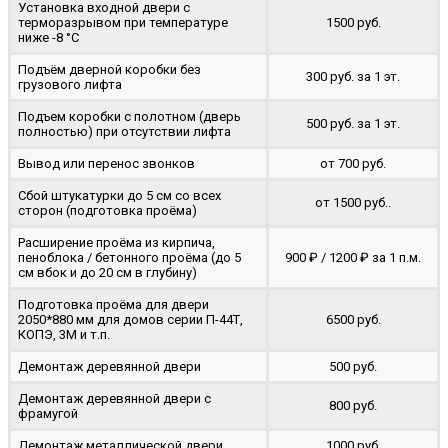
Установка входной двери с
терморазрывом при температуре
1500 руб.
ниже -8 °C
Подъём дверной коробки без
300 руб. за 1 эт.
грузового лифта
Подъем коробки с полотном (дверь
500 руб. за 1 эт.
полностью) при отсутствии лифта
Вывод или перенос звонков
от 700 руб.
Сбой штукатурки до 5 см со всех
от 1500 руб..
сторон (подготовка проёма)
Расширение проёма из кирпича,
пеноблока / бетонного проёма (до 5
900 ₽ / 1200 ₽ за 1 п.м.
cм вбок и до 20 см в глубину)
Подготовка проёма для двери
2050*880 мм для домов серии П-44Т,
6500 руб.
КОПЭ, 3М и т.п.
Демонтаж деревянной двери
500 руб.
Демонтаж деревянной двери с
800 руб.
фрамугой
Демонтаж металлической двери
1000 руб.