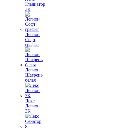
Гладиатор
3К
Легион
Софт
графит
Легион
Шагрень
белая
Лекс
Легион
3К