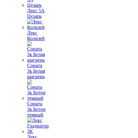
Лекс 5А
Цезарь
Лекс
Колизей
Соната
3к Белая
шагрень
Соната
3к Бетон
темный
Лекс