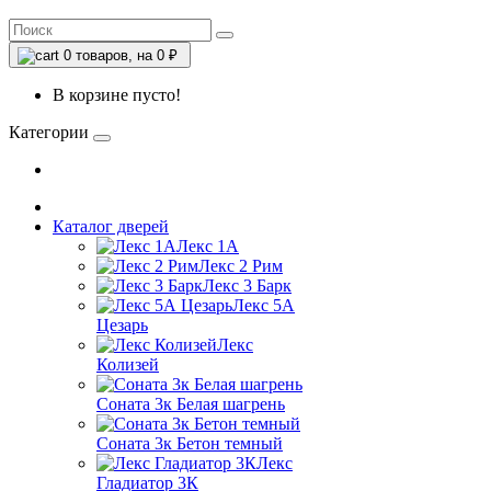
0
товаров, на 0 ₽
В корзине пусто!
Категории
Каталог дверей
Лекс 1А
Лекс 2 Рим
Лекс 3 Барк
Лекс 5А
Цезарь
Лекс
Колизей
Соната 3к Белая шагрень
Соната 3к Бетон темный
Лекс
Гладиатор 3К