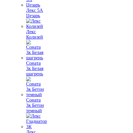
Лекс 5А
Цезарь
Лекс
Колизей
Соната
3к Белая
шагрень
Соната
3к Бетон
темный
Лекс