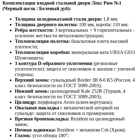
Комплектация входной стальной двери Лекс Рим №1
(Черный шелк / Беленый дуб):
Толщина холоднокатаной стали двери:
1,8 мм;
Толщина дверного полотна:
100 мм, короба: 110 мм;
Ребра жесткости:
3 вертикальных + 9 горизонтальных -
усиление жесткости металлоконструкции;
Теплоизоляция полотна:
базальтовая плита высокой
плотности;
Теплоизоляция коробки:
минеральная вата URSA GEO
Шумозащита;
3 контура D-образного уплотнения
(резиновые
уплотнители): защита от сквозняков и запахов с уличной
стороны;
Верхний замок:
сувальдный Border ЗВ 8-6 К5 (Россия, 4
класс безопасности по ГОСТ 5089-2003);
Нижний замок:
цилиндровый Kale 252R (Турция, 4
класс безопасности по ГОСТ 5089-2003);
Цилиндр:
перфокарта Avers (ключ-вертушок);
Овальная накладка
с механической шторкой на
сувальде: защита от сквозняков и промерзания;
Врезная броненакладка:
Rezident на цилиндровый
замок;
Ночная задвижка:
Rezident + механизм Crit (Хром);
Глазок:
угол обзора 180°;