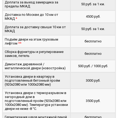
Доплата за выезд замерщика за
50 руб. за 1 км.
пределы МКАД
Доставка по Москве до 10 км от
4500 руб.
МКАД
*
Доплата за доставку свыше 10 км от
50 руб. за 1 км.
МКАД
Подъём двери на этаж грузовым
бесплатно
лифтом
**
Сборка фурнитуры и регулирование
бесплатно
замков, петель
Демонтаж деревянной /
500 руб. / 1000 руб.
металлической двери (новостройка)
Установка двери в квартиру в
подготовленный бетонный проём
3000 руб.
(920x2080 или 1000x2080 мм)
Установка двери с терморазрывом в
загородный дом в
подготовленный проём (920x2080 или
3500 руб.
1000x2080 мм). Температура установки
двери не ниже -8 °C.
Герметизация швов монтажной пеной
бесплатно