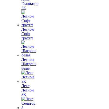
Гладиатор
3К
Легион
Софт
графит
Легион
Шагрень
белая
Лекс
Легион
3К