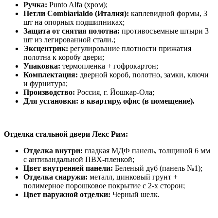
Ручка:
Punto Alfa (хром);
Петли Combiarialdo (Италия):
каплевидной формы, 3
шт на опорных подшипниках;
Защита от снятия полотна:
противосъемные штыри 3
шт из легированной стали.;
Эксцентрик:
регулирование плотности прижатия
полотна к коробу двери;
Упаковка:
термопленка + гофрокартон;
Комплектация:
дверной короб, полотно, замки, ключи
и фурнитура;
Производство:
Россия, г. Йошкар-Ола;
Для установки: в квартиру, офис (в помещение).
Отделка стальной двери Лекс Рим:
Отделка внутри:
гладкая МДФ панель, толщиной 6 мм
с антивандальной ПВХ-пленкой;
Цвет внутренней панели:
Беленый дуб (панель №1);
Отделка снаружи:
металл, цинковый грунт +
полимерное порошковое покрытие с 2-х сторон;
Цвет наружной отделки:
Черный шелк.