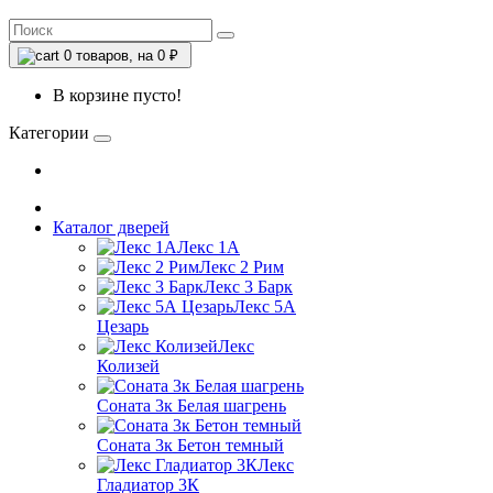
0
товаров, на 0 ₽
В корзине пусто!
Категории
Каталог дверей
Лекс 1А
Лекс 2 Рим
Лекс 3 Барк
Лекс 5А
Цезарь
Лекс
Колизей
Соната 3к Белая шагрень
Соната 3к Бетон темный
Лекс
Гладиатор 3К