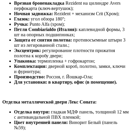
Врезная броненакладка
Rezident на цилиндре Avers
перфокарта (ключ-вертушок);
Ночная задвижка:
Rezident + механизм Crit (Хром);
Глазок:
угол обзора 180°;
Ручка:
Punto Alfa (хром);
Петли Combiarialdo (Италия):
каплевидной формы, 3
шт на опорных подшипниках;
Защита от снятия полотна:
противосъемные штыри 3
шт из легированной стали.;
Эксцентрик:
регулирование плотности прижатия
полотна к коробу двери;
Упаковка:
термопленка + гофрокартон;
Комплектация:
дверной короб, полотно, замки, ключи
и фурнитура;
Производство:
Россия, г. Йошкар-Ола;
Для установки: в квартиру, офис (в помещение).
Отделка металлической двери Лекс Соната:
Отделка внутри:
гладкая МДФ панель, толщиной 12 мм
с антивандальной ПВХ пленкой;
Цвет внутренней панели:
Винорит Белый (панель
№59);