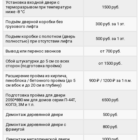
Установка входной двери с
терморазрывом при температуре
1500 руб.
ниже -8 °C
Подъём дверной коробки без
300 руб. за 1 эт.
грузового лифта
Подъем коробки с полотном (дверь
500 руб. за 1 эт.
полностью) при отсутствии лифта
Вывод или перенос звонков
от 700 руб.
Сбой штукатурки до 5 см со всех
от 1500 руб..
сторон (подготовка проёма)
Расширение проёма из кирпича,
пеноблока / бетонного проёма (до 5
900 ₽ / 1200 ₽ за 1 п.м.
cм вбок и до 20 см в глубину)
Подготовка проёма для двери
2050*880 мм для домов серии П-44Т,
6500 руб.
КОПЭ, 3М и т.п.
Демонтаж деревянной двери
500 руб.
Демонтаж деревянной двери с
800 руб.
фрамугой
Демонтаж металлической двери
1000 руб.