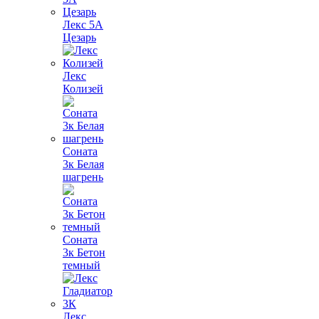
Лекс 5А
Цезарь
Лекс
Колизей
Соната
3к Белая
шагрень
Соната
3к Бетон
темный
Лекс