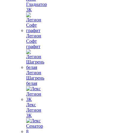
Гладиатор
3К
Легион
Софт
графит
Легион
Шагрень
белая
Лекс
Легион
3К