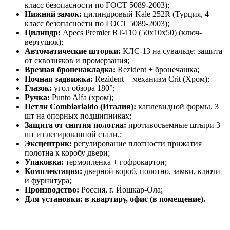
класс безопасности по ГОСТ 5089-2003);
Нижний замок:
цилиндровый Kale 252R (Турция, 4
класс безопасности по ГОСТ 5089-2003);
Цилиндр:
Apecs Premier RT-110 (50х10х50) (ключ-
вертушок);
Автоматические шторки:
КЛС-13 на сувальде: защита
от сквозняков и промерзания;
Врезная броненакладка:
Rezident + бронечашка;
Ночная задвижка:
Rezident + механизм Crit (Хром);
Глазок:
угол обзора 180°;
Ручка:
Punto Alfa (хром);
Петли Combiarialdo (Италия):
каплевидной формы, 3
шт на опорных подшипниках;
Защита от снятия полотна:
противосъемные штыри 3
шт из легированной стали.;
Эксцентрик:
регулирование плотности прижатия
полотна к коробу двери;
Упаковка:
термопленка + гофрокартон;
Комплектация:
дверной короб, полотно, замки, ключи
и фурнитура;
Производство:
Россия, г. Йошкар-Ола;
Для установки: в квартиру, офис (в помещение).