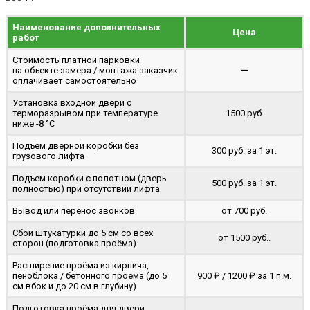
Наименование дополнительных
Цена
работ
Стоимость платной парковки
на объекте замера / монтажа заказчик
—
оплачивает самостоятельно
Установка входной двери с
терморазрывом при температуре
1500 руб.
ниже -8 °C
Подъём дверной коробки без
300 руб. за 1 эт.
грузового лифта
Подъем коробки с полотном (дверь
500 руб. за 1 эт.
полностью) при отсутствии лифта
Вывод или перенос звонков
от 700 руб.
Сбой штукатурки до 5 см со всех
от 1500 руб..
сторон (подготовка проёма)
Расширение проёма из кирпича,
пеноблока / бетонного проёма (до 5
900 ₽ / 1200 ₽ за 1 п.м.
cм вбок и до 20 см в глубину)
Подготовка проёма для двери