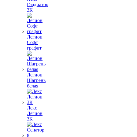
Гладиатор
3К
Легион
Софт
графит
Легион
Шагрень
белая
Лекс
Легион
3К