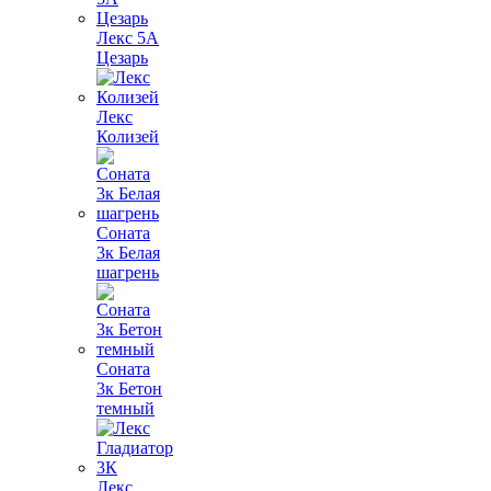
Лекс 5А
Цезарь
Лекс
Колизей
Соната
3к Белая
шагрень
Соната
3к Бетон
темный
Лекс