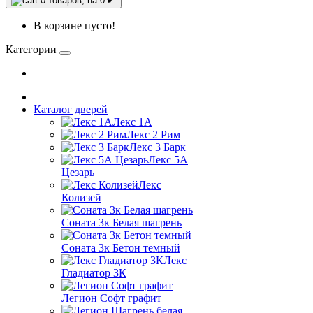
0
товаров, на 0 ₽
В корзине пусто!
Категории
Каталог дверей
Лекс 1А
Лекс 2 Рим
Лекс 3 Барк
Лекс 5А
Цезарь
Лекс
Колизей
Соната 3к Белая шагрень
Соната 3к Бетон темный
Лекс
Гладиатор 3К
Легион Софт графит