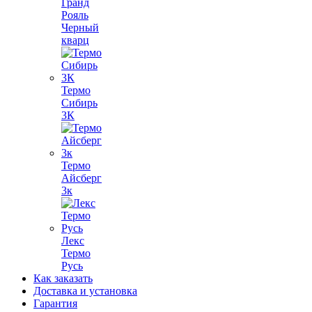
Гранд
Рояль
Черный
кварц
Термо
Сибирь
3К
Термо
Айсберг
3к
Лекс
Термо
Русь
Как заказать
Доставка и установка
Гарантия