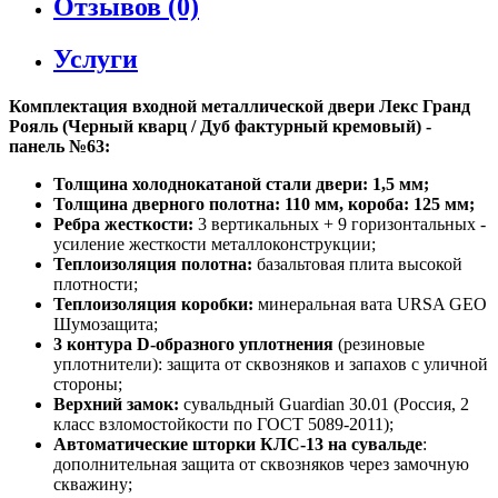
Отзывов (0)
Услуги
Комплектация входной металлической двери Лекс Гранд
Рояль (Черный кварц / Дуб фактурный кремовый) -
панель №63:
Толщина холоднокатаной стали двери: 1,5 мм;
Толщина дверного полотна: 110 мм, короба: 125 мм;
Ребра жесткости:
3 вертикальных + 9 горизонтальных -
усиление жесткости металлоконструкции;
Теплоизоляция полотна:
базальтовая плита высокой
плотности;
Теплоизоляция коробки:
минеральная вата URSA GEO
Шумозащита;
3 контура D-образного уплотнения
(резиновые
уплотнители): защита от сквозняков и запахов с уличной
стороны;
Верхний замок:
сувальдный Guardian 30.01 (Россия, 2
класс взломостойкости по ГОСТ 5089-2011);
Автоматические шторки КЛС-13 на сувальде
:
дополнительная защита от сквозняков через замочную
скважину;