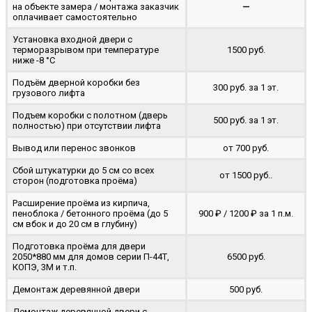
на объекте замера / монтажа заказчик
—
оплачивает самостоятельно
Установка входной двери с
терморазрывом при температуре
1500 руб.
ниже -8 °C
Подъём дверной коробки без
300 руб. за 1 эт.
грузового лифта
Подъем коробки с полотном (дверь
500 руб. за 1 эт.
полностью) при отсутствии лифта
Вывод или перенос звонков
от 700 руб.
Сбой штукатурки до 5 см со всех
от 1500 руб..
сторон (подготовка проёма)
Расширение проёма из кирпича,
пеноблока / бетонного проёма (до 5
900 ₽ / 1200 ₽ за 1 п.м.
cм вбок и до 20 см в глубину)
Подготовка проёма для двери
2050*880 мм для домов серии П-44Т,
6500 руб.
КОПЭ, 3М и т.п.
Демонтаж деревянной двери
500 руб.
Демонтаж деревянной двери с