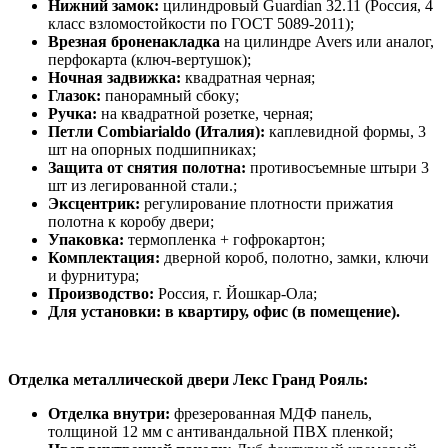
Нижний замок:
цилиндровый Guardian 32.11 (Россия, 4
класс взломостойкости по ГОСТ 5089-2011);
Врезная броненакладка
на цилиндре Avers или аналог,
перфокарта (ключ-вертушок);
Ночная задвижка:
квадратная черная;
Глазок:
панорамный сбоку;
Ручка:
на квадратной розетке, черная;
Петли Combiarialdo (Италия):
каплевидной формы, 3
шт на опорных подшипниках;
Защита от снятия полотна:
противосъемные штыри 3
шт из легированной стали.;
Эксцентрик:
регулирование плотности прижатия
полотна к коробу двери;
Упаковка:
термопленка + гофрокартон;
Комплектация:
дверной короб, полотно, замки, ключи
и фурнитура;
Производство:
Россия, г. Йошкар-Ола;
Для установки: в квартиру, офис (в помещение).
Отделка металлической двери Лекс Гранд Рояль:
Отделка внутри:
фрезерованная МДФ панель,
толщиной 12 мм с антивандальной ПВХ пленкой;