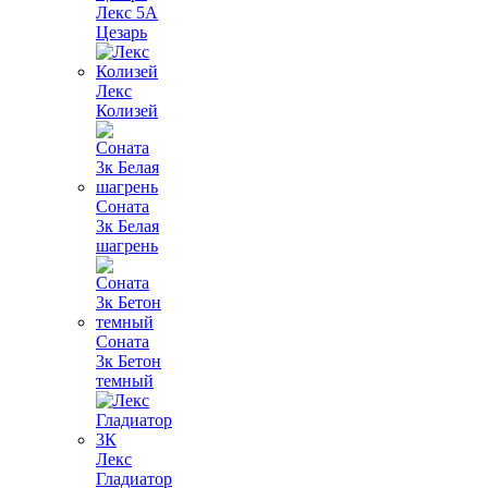
Лекс 5А
Цезарь
Лекс
Колизей
Соната
3к Белая
шагрень
Соната
3к Бетон
темный
Лекс
Гладиатор