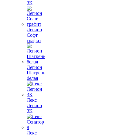
3К
Легион
Софт
графит
Легион
Шагрень
белая
Лекс
Легион
3К
Лекс