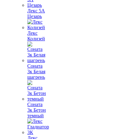
Лекс 5А
Цезарь
Лекс
Колизей
Соната
3к Белая
шагрень
Соната
3к Бетон
темный
Лекс