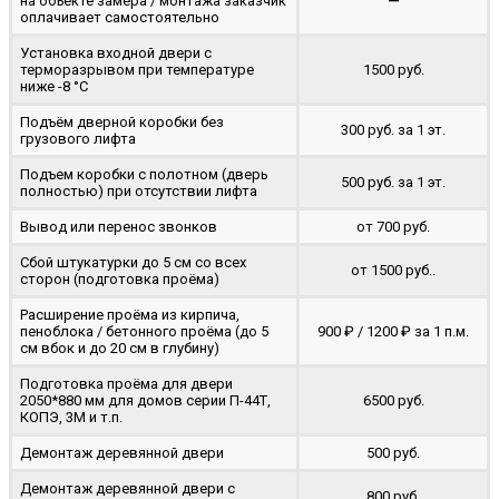
на объекте замера / монтажа заказчик
—
оплачивает самостоятельно
Установка входной двери с
терморазрывом при температуре
1500 руб.
ниже -8 °C
Подъём дверной коробки без
300 руб. за 1 эт.
грузового лифта
Подъем коробки с полотном (дверь
500 руб. за 1 эт.
полностью) при отсутствии лифта
Вывод или перенос звонков
от 700 руб.
Сбой штукатурки до 5 см со всех
от 1500 руб..
сторон (подготовка проёма)
Расширение проёма из кирпича,
пеноблока / бетонного проёма (до 5
900 ₽ / 1200 ₽ за 1 п.м.
cм вбок и до 20 см в глубину)
Подготовка проёма для двери
2050*880 мм для домов серии П-44Т,
6500 руб.
КОПЭ, 3М и т.п.
Демонтаж деревянной двери
500 руб.
Демонтаж деревянной двери с
800 руб.