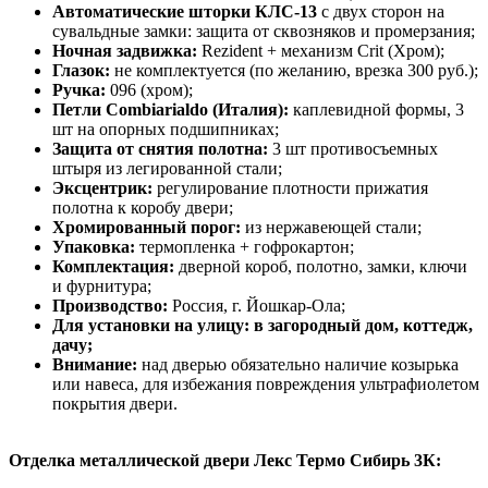
Автоматические шторки КЛС-13
с двух сторон на
сувальдные замки: защита от сквозняков и промерзания;
Ночная задвижка:
Rezident + механизм Crit (Хром);
Глазок:
не комплектуется (по желанию, врезка 300 руб.);
Ручка:
096 (хром);
Петли Combiarialdo (Италия):
каплевидной формы, 3
шт на опорных подшипниках;
Защита от снятия полотна:
3 шт противосъемных
штыря из легированной стали;
Эксцентрик:
регулирование плотности прижатия
полотна к коробу двери;
Хромированный порог:
из нержавеющей стали;
Упаковка:
термопленка + гофрокартон;
Комплектация:
дверной короб, полотно, замки, ключи
и фурнитура;
Производство:
Россия, г. Йошкар-Ола;
Для установки на улицу: в загородный дом, коттедж,
дачу;
Внимание:
над дверью обязательно наличие козырька
или навеса, для избежания повреждения ультрафиолетом
покрытия двери.
Отделка металлической двери Лекс Термо Сибирь 3К: