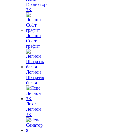
Гладиатор
3К
Легион
Софт
графит
Легион
Шагрень
белая
Лекс
Легион
3К