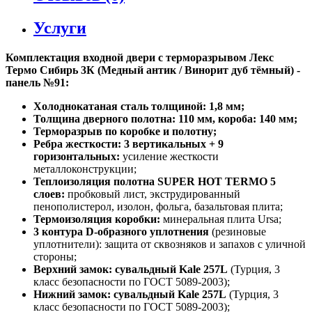
Услуги
Комплектация входной двери с терморазрывом Лекс
Термо Сибирь 3К (Медный антик / Винорит дуб тёмный) -
панель №91:
Холоднокатаная сталь толщиной: 1,8 мм;
Толщина дверного полотна: 110 мм, короба: 140 мм;
Терморазрыв по коробке и полотну;
Ребра жесткости: 3 вертикальных + 9
горизонтальных:
усиление жесткости
металлоконструкции;
Теплоизоляция полотна SUPER НОТ ТЕRМО 5
слоев:
пробковый лист, экструдированный
пенополистерол, изолон, фольга, базальтовая плита;
Термоизоляция коробки:
минеральная плита Ursa;
3 контура D-образного уплотнения
(резиновые
уплотнители): защита от сквозняков и запахов с уличной
стороны;
Верхний замок: сувальдный Kale 257L
(Турция, 3
класс безопасности по ГОСТ 5089-2003);
Нижний замок: сувальдный Kale 257L
(Турция, 3
класс безопасности по ГОСТ 5089-2003);