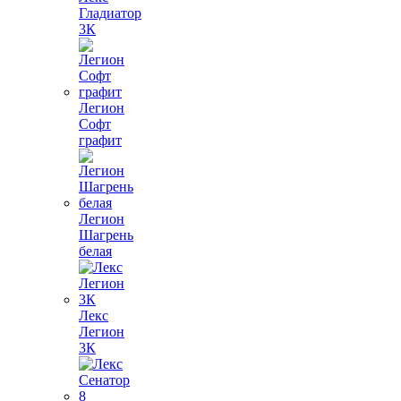
Гладиатор
3К
Легион
Софт
графит
Легион
Шагрень
белая
Лекс
Легион
3К