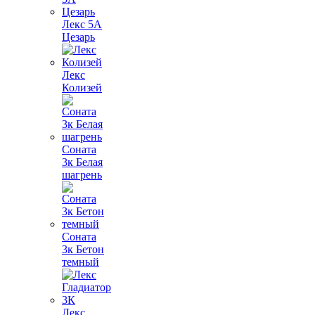
Лекс 5А
Цезарь
Лекс
Колизей
Соната
3к Белая
шагрень
Соната
3к Бетон
темный
Лекс