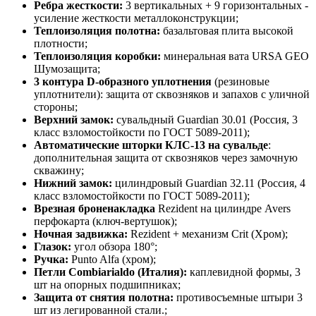
Ребра жесткости:
3 вертикальных + 9 горизонтальных -
усиление жесткости металлоконструкции;
Теплоизоляция полотна:
базальтовая плита высокой
плотности;
Теплоизоляция коробки:
минеральная вата URSA GEO
Шумозащита;
3 контура D-образного уплотнения
(резиновые
уплотнители): защита от сквозняков и запахов с уличной
стороны;
Верхний замок:
сувальдный Guardian 30.01 (Россия, 3
класс взломостойкости по ГОСТ 5089-2011);
Автоматические шторки КЛС-13 на сувальде
:
дополнительная защита от сквозняков через замочную
скважину;
Нижний замок:
цилиндровый Guardian 32.11 (Россия, 4
класс взломостойкости по ГОСТ 5089-2011);
Врезная броненакладка
Rezident на цилиндре Avers
перфокарта (ключ-вертушок);
Ночная задвижка:
Rezident + механизм Crit (Хром);
Глазок:
угол обзора 180°;
Ручка:
Punto Alfa (хром);
Петли Combiarialdo (Италия):
каплевидной формы, 3
шт на опорных подшипниках;
Защита от снятия полотна:
противосъемные штыри 3
шт из легированной стали.;