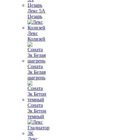
Лекс 5А
Цезарь
Лекс
Колизей
Соната
3к Белая
шагрень
Соната
3к Бетон
темный
Лекс