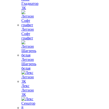
Гладиатор
3К
Легион
Софт
графит
Легион
Шагрень
белая
Лекс
Легион
3К