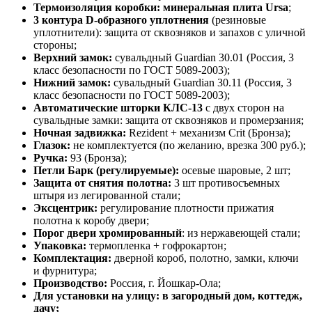
Термоизоляция коробки
: минеральная плита Ursa
;
3 контура D-образного уплотнения
(резиновые
уплотнители): защита от сквозняков и запахов с уличной
стороны;
Верхний замок:
сувальдный Guardian 30.01 (Россия, 3
класс безопасности по ГОСТ 5089-2003);
Нижний замок:
сувальдный Guardian 30.11 (Россия, 3
класс безопасности по ГОСТ 5089-2003);
Автоматические шторки КЛС-13
с двух сторон на
сувальдные замки: защита от сквозняков и промерзания;
Ночная задвижка:
Rezident + механизм Crit (Бронза);
Глазок:
не комплектуется (по желанию, врезка 300 руб.);
Ручка:
93 (Бронза);
Петли Барк (регулируемые):
осевые шаровые, 2 шт;
Защита от снятия полотна:
3 шт противосъемных
штыря из легированной стали;
Эксцентрик:
регулирование плотности прижатия
полотна к коробу двери;
Порог двери хромированный
: из нержавеющей стали;
Упаковка:
термопленка + гофрокартон;
Комплектация:
дверной короб, полотно, замки, ключи
и фурнитура;
Производство:
Россия, г. Йошкар-Ола;
Для установки на улицу: в загородный дом, коттедж,
дачу;