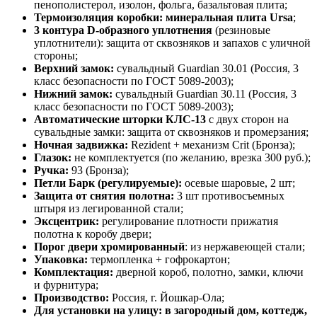
пенополистерол, изолон, фольга, базальтовая плита;
Термоизоляция коробки
: минеральная плита Ursa
;
3 контура D-образного уплотнения
(резиновые
уплотнители): защита от сквозняков и запахов с уличной
стороны;
Верхний замок:
сувальдный Guardian 30.01 (Россия, 3
класс безопасности по ГОСТ 5089-2003);
Нижний замок:
сувальдный Guardian 30.11 (Россия, 3
класс безопасности по ГОСТ 5089-2003);
Автоматические шторки КЛС-13
с двух сторон на
сувальдные замки: защита от сквозняков и промерзания;
Ночная задвижка:
Rezident + механизм Crit (Бронза);
Глазок:
не комплектуется (по желанию, врезка 300 руб.);
Ручка:
93 (Бронза);
Петли Барк (регулируемые):
осевые шаровые, 2 шт;
Защита от снятия полотна:
3 шт противосъемных
штыря из легированной стали;
Эксцентрик:
регулирование плотности прижатия
полотна к коробу двери;
Порог двери хромированный
: из нержавеющей стали;
Упаковка:
термопленка + гофрокартон;
Комплектация:
дверной короб, полотно, замки, ключи
и фурнитура;
Производство:
Россия, г. Йошкар-Ола;
Для установки на улицу: в загородный дом, коттедж,