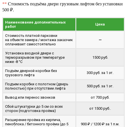
**
Стоимость подъёма двери грузовым лифтом без установки
500 ₽.
Наименование дополнительных
Цена
работ
Стоимость платной парковки
на объекте замера / монтажа заказчик
—
оплачивает самостоятельно
Установка входной двери с
терморазрывом при температуре
1500 руб.
ниже -8 °C
Подъём дверной коробки без
300 руб. за 1 эт.
грузового лифта
Подъем коробки с полотном (дверь
500 руб. за 1 эт.
полностью) при отсутствии лифта
Вывод или перенос звонков
от 700 руб.
Сбой штукатурки до 5 см со всех
от 1500 руб..
сторон (подготовка проёма)
Расширение проёма из кирпича,
пеноблока / бетонного проёма (до 5
900 ₽ / 1200 ₽ за 1 п.м.