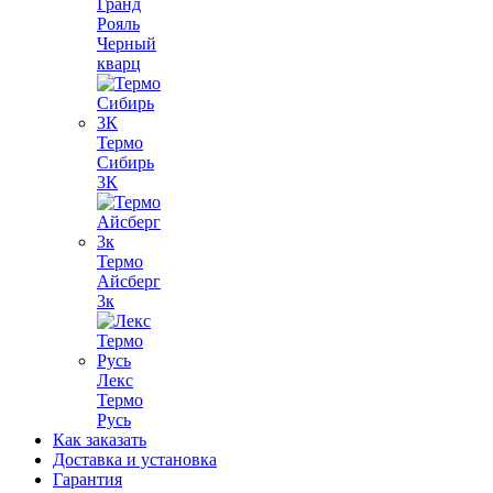
Гранд
Рояль
Черный
кварц
Термо
Сибирь
3К
Термо
Айсберг
3к
Лекс
Термо
Русь
Как заказать
Доставка и установка
Гарантия