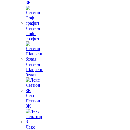
3К
Легион
Софт
графит
Легион
Шагрень
белая
Лекс
Легион
3К
Лекс