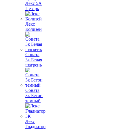
Лекс 5А
Цезарь
Лекс
Колизей
Соната
3к Белая
шагрень
Соната
3к Бетон
темный
Лекс
Гладиатор