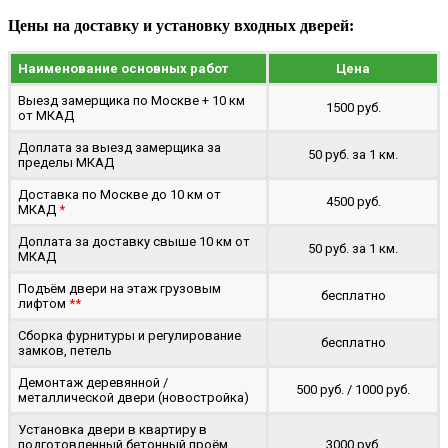
Цены на доставку и установку входных дверей:
Наименование основных работ
Цена
Выезд замерщика по Москве + 10 км
1500 руб.
от МКАД
Доплата за выезд замерщика за
50 руб. за 1 км.
пределы МКАД
Доставка по Москве до 10 км от
4500 руб.
МКАД
*
Доплата за доставку свыше 10 км от
50 руб. за 1 км.
МКАД
Подъём двери на этаж грузовым
бесплатно
лифтом
**
Сборка фурнитуры и регулирование
бесплатно
замков, петель
Демонтаж деревянной /
500 руб. / 1000 руб.
металлической двери (новостройка)
Установка двери в квартиру в
подготовленный бетонный проём
3000 руб.