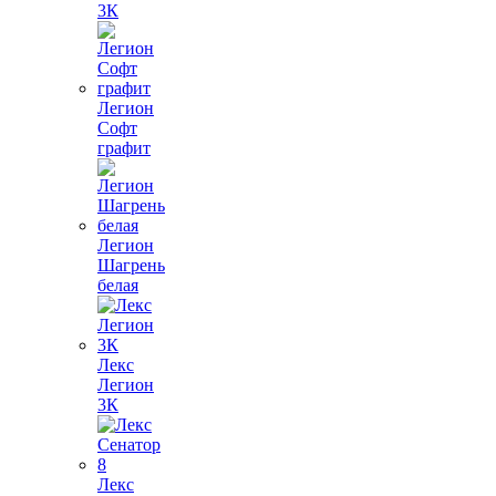
3К
Легион
Софт
графит
Легион
Шагрень
белая
Лекс
Легион
3К
Лекс