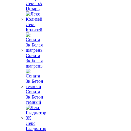
Лекс 5А
Цезарь
Лекс
Колизей
Соната
3к Белая
шагрень
Соната
3к Бетон
темный
Лекс
Гладиатор