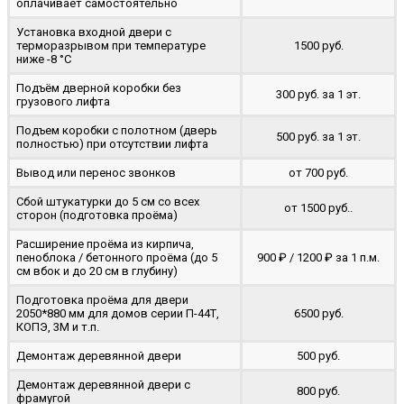
оплачивает самостоятельно
Установка входной двери с
терморазрывом при температуре
1500 руб.
ниже -8 °C
Подъём дверной коробки без
300 руб. за 1 эт.
грузового лифта
Подъем коробки с полотном (дверь
500 руб. за 1 эт.
полностью) при отсутствии лифта
Вывод или перенос звонков
от 700 руб.
Сбой штукатурки до 5 см со всех
от 1500 руб..
сторон (подготовка проёма)
Расширение проёма из кирпича,
пеноблока / бетонного проёма (до 5
900 ₽ / 1200 ₽ за 1 п.м.
cм вбок и до 20 см в глубину)
Подготовка проёма для двери
2050*880 мм для домов серии П-44Т,
6500 руб.
КОПЭ, 3М и т.п.
Демонтаж деревянной двери
500 руб.
Демонтаж деревянной двери с
800 руб.
фрамугой