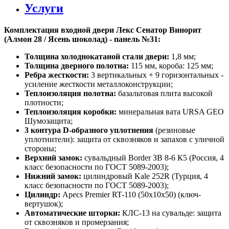
Услуги
Комплектация входной двери Лекс Сенатор Винорит
(Алмон 28 / Ясень шоколад) - панель №31:
Толщина холоднокатаной стали двери:
1,8 мм;
Толщина дверного полотна:
115 мм, короба: 125 мм;
Ребра жесткости:
3 вертикальных + 9 горизонтальных -
усиление жесткости металлоконструкции;
Теплоизоляция полотна:
базальтовая плита высокой
плотности;
Теплоизоляция коробки:
минеральная вата URSA GEO
Шумозащита;
3 контура D-образного уплотнения
(резиновые
уплотнители): защита от сквозняков и запахов с уличной
стороны;
Верхний замок:
сувальдный Border ЗВ 8-6 К5 (Россия, 4
класс безопасности по ГОСТ 5089-2003);
Нижний замок:
цилиндровый Kale 252R (Турция, 4
класс безопасности по ГОСТ 5089-2003);
Цилиндр:
Apecs Premier RT-110 (50х10х50) (ключ-
вертушок);
Автоматические шторки:
КЛС-13 на сувальде: защита
от сквозняков и промерзания;