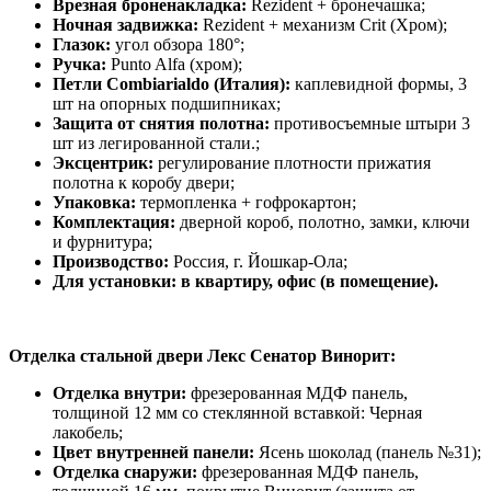
Врезная броненакладка:
Rezident + бронечашка;
Ночная задвижка:
Rezident + механизм Crit (Хром);
Глазок:
угол обзора 180°;
Ручка:
Punto Alfa (хром);
Петли Combiarialdo (Италия):
каплевидной формы, 3
шт на опорных подшипниках;
Защита от снятия полотна:
противосъемные штыри 3
шт из легированной стали.;
Эксцентрик:
регулирование плотности прижатия
полотна к коробу двери;
Упаковка:
термопленка + гофрокартон;
Комплектация:
дверной короб, полотно, замки, ключи
и фурнитура;
Производство:
Россия, г. Йошкар-Ола;
Для установки: в квартиру, офис (в помещение).
Отделка стальной двери Лекс Сенатор Винорит:
Отделка внутри:
фрезерованная МДФ панель,
толщиной 12 мм со стеклянной вставкой: Черная
лакобель;
Цвет внутренней панели:
Ясень шоколад (панель №31);
Отделка снаружи:
фрезерованная МДФ панель,