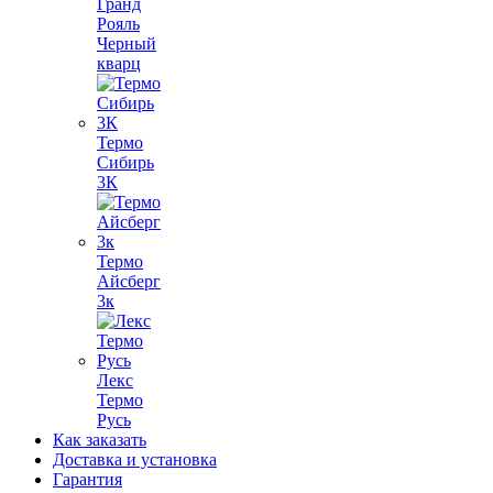
Гранд
Рояль
Черный
кварц
Термо
Сибирь
3К
Термо
Айсберг
3к
Лекс
Термо
Русь
Как заказать
Доставка и установка
Гарантия