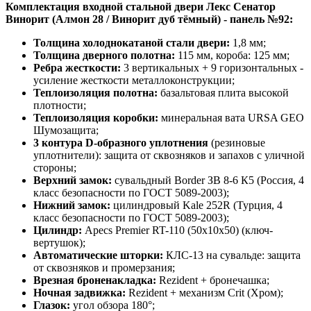
Комплектация входной стальной двери Лекс Сенатор
Винорит (Алмон 28 / Винорит дуб тёмный) - панель №92:
Толщина холоднокатаной стали двери:
1,8 мм;
Толщина дверного полотна:
115 мм, короба: 125 мм;
Ребра жесткости:
3 вертикальных + 9 горизонтальных -
усиление жесткости металлоконструкции;
Теплоизоляция полотна:
базальтовая плита высокой
плотности;
Теплоизоляция коробки:
минеральная вата URSA GEO
Шумозащита;
3 контура D-образного уплотнения
(резиновые
уплотнители): защита от сквозняков и запахов с уличной
стороны;
Верхний замок:
сувальдный Border ЗВ 8-6 К5 (Россия, 4
класс безопасности по ГОСТ 5089-2003);
Нижний замок:
цилиндровый Kale 252R (Турция, 4
класс безопасности по ГОСТ 5089-2003);
Цилиндр:
Apecs Premier RT-110 (50х10х50) (ключ-
вертушок);
Автоматические шторки:
КЛС-13 на сувальде: защита
от сквозняков и промерзания;
Врезная броненакладка:
Rezident + бронечашка;
Ночная задвижка:
Rezident + механизм Crit (Хром);
Глазок:
угол обзора 180°;