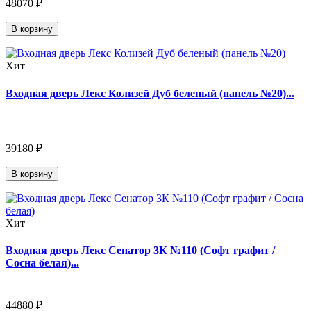
48070 ₽
В корзину
Хит
Входная дверь Лекс Колизей Дуб беленый (панель №20)...
39180 ₽
В корзину
Хит
Входная дверь Лекс Сенатор 3К №110 (Софт графит /
Сосна белая)...
44880 ₽