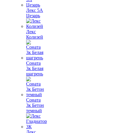
Лекс 5А
Цезарь
Лекс
Колизей
Соната
3к Белая
шагрень
Соната
3к Бетон
темный
Лекс