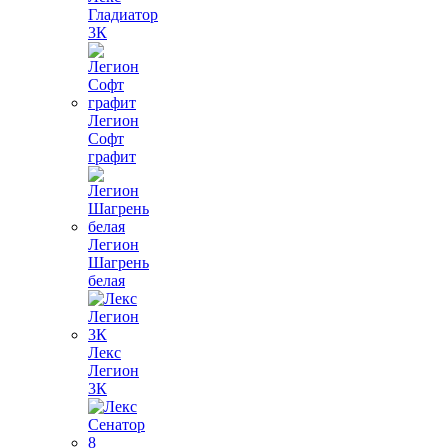
Гладиатор
3К
Легион
Софт
графит
Легион
Шагрень
белая
Лекс
Легион
3К