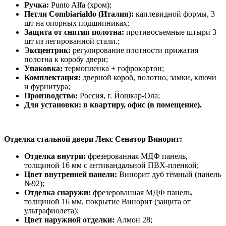
Ручка:
Punto Alfa (хром);
Петли Combiarialdo (Италия):
каплевидной формы, 3
шт на опорных подшипниках;
Защита от снятия полотна:
противосъемные штыри 3
шт из легированной стали.;
Эксцентрик:
регулирование плотности прижатия
полотна к коробу двери;
Упаковка:
термопленка + гофрокартон;
Комплектация:
дверной короб, полотно, замки, ключи
и фурнитура;
Производство:
Россия, г. Йошкар-Ола;
Для установки: в квартиру, офис (в помещение).
Отделка стальной двери Лекс Сенатор Винорит:
Отделка внутри:
фрезерованная МДФ панель,
толщиной 16 мм с антивандальной ПВХ-пленкой;
Цвет внутренней панели:
Винорит дуб тёмный (панель
№92);
Отделка снаружи:
фрезерованная МДФ панель,
толщиной 16 мм, покрытие Винорит (защита от
ультрафиолета);
Цвет наружной отделки:
Алмон 28;