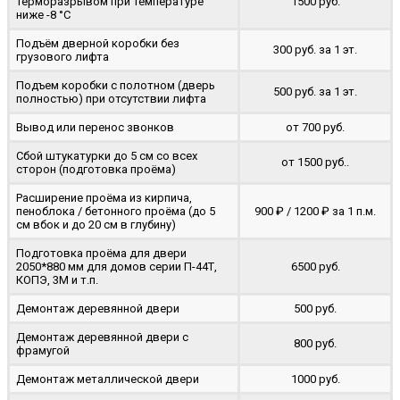
терморазрывом при температуре
1500 руб.
ниже -8 °C
Подъём дверной коробки без
300 руб. за 1 эт.
грузового лифта
Подъем коробки с полотном (дверь
500 руб. за 1 эт.
полностью) при отсутствии лифта
Вывод или перенос звонков
от 700 руб.
Сбой штукатурки до 5 см со всех
от 1500 руб..
сторон (подготовка проёма)
Расширение проёма из кирпича,
пеноблока / бетонного проёма (до 5
900 ₽ / 1200 ₽ за 1 п.м.
cм вбок и до 20 см в глубину)
Подготовка проёма для двери
2050*880 мм для домов серии П-44Т,
6500 руб.
КОПЭ, 3М и т.п.
Демонтаж деревянной двери
500 руб.
Демонтаж деревянной двери с
800 руб.
фрамугой
Демонтаж металлической двери
1000 руб.