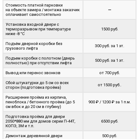
Стоимость платной парковки
на объекте замера / монтажа заказчик
—
оплачивает самостоятельно
Установка входной двери с
терморазрывом при температуре
1500 руб.
ниже -8 °C
Подъём дверной коробки без
300 руб. за 1 эт.
грузового лифта
Подъем коробки с полотном (дверь
500 руб. за 1 эт.
полностью) при отсутствии лифта
Вывод или перенос звонков
от 700 руб.
Сбой штукатурки до 5 см со всех
от 1500 руб..
сторон (подготовка проёма)
Расширение проёма из кирпича,
пеноблока / бетонного проёма (до 5
900 ₽ / 1200 ₽ за 1 п.м.
cм вбок и до 20 см в глубину)
Подготовка проёма для двери
2050*880 мм для домов серии П-44Т,
6500 руб.
КОПЭ, 3М и т.п.
Демонтаж деревянной двери
500 руб.