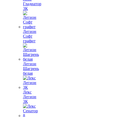
Гладиатор
3К
Легион
Софт
графит
Легион
Шагрень
белая
Лекс
Легион
3К