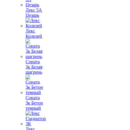
Лекс 5А
Цезарь
Лекс
Колизей
Соната
3к Белая
шагрень
Соната
3к Бетон
темный
Лекс