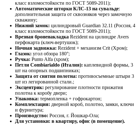
класс взломостойкости по ГОСТ 5089-2011);
Автоматические шторки КЛС-13 на сувальде
:
дополнительная защита от сквозняков через замочную
скважину;
Нижний замок:
цилиндровый Guardian 32.11 (Россия, 4
класс взломостойкости по ГОСТ 5089-2011);
Врезная броненакладка
Rezident на цилиндре Avers
перфокарта (ключ-вертушок);
Ночная задвижка:
Rezident + механизм Crit (Хром);
Глазок:
угол обзора 180°;
Ручка:
Punto Alfa (хром);
Петли Combiarialdo (Италия):
каплевидной формы, 3
шт на опорных подшипниках;
Защита от снятия полотна:
противосъемные штыри 3
шт из легированной стали.;
Эксцентрик:
регулирование плотности прижатия
полотна к коробу двери;
Упаковка:
термопленка + гофрокартон;
Комплектация:
дверной короб, полотно, замки, ключи
и фурнитура;
Производство:
Россия, г. Йошкар-Ола;
Для установки: в квартиру, офис (в помещение).