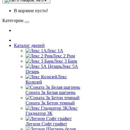
0
товаров, на 0 ₽
В корзине пусто!
Категории
Каталог дверей
Лекс 1А
Лекс 2 Рим
Лекс 3 Барк
Лекс 5А
Цезарь
Лекс
Колизей
Соната 3к Белая шагрень
Соната 3к Бетон темный
Лекс
Гладиатор 3К
Легион Софт графит