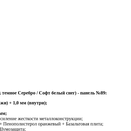
темное Серебро / Софт белый снег) - панель №89:
жи) + 1,0 мм (внутри);
мм;
усиление жесткости металлоконструкции;
 Пенополистерол оранжевый + Базальтовая плита;
Шумозащита;