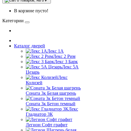
0
товаров, на 0 ₽
В корзине пусто!
Категории
Каталог дверей
Лекс 1А
Лекс 2 Рим
Лекс 3 Барк
Лекс 5А
Цезарь
Лекс
Колизей
Соната 3к Белая шагрень
Соната 3к Бетон темный
Лекс
Гладиатор 3К
Легион Софт графит