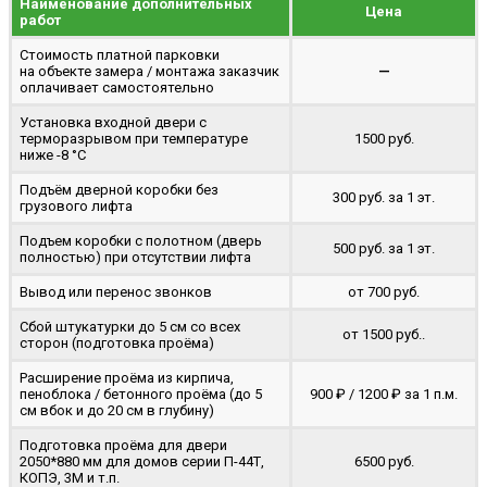
Наименование дополнительных
Цена
работ
Стоимость платной парковки
на объекте замера / монтажа заказчик
—
оплачивает самостоятельно
Установка входной двери с
терморазрывом при температуре
1500 руб.
ниже -8 °C
Подъём дверной коробки без
300 руб. за 1 эт.
грузового лифта
Подъем коробки с полотном (дверь
500 руб. за 1 эт.
полностью) при отсутствии лифта
Вывод или перенос звонков
от 700 руб.
Сбой штукатурки до 5 см со всех
от 1500 руб..
сторон (подготовка проёма)
Расширение проёма из кирпича,
пеноблока / бетонного проёма (до 5
900 ₽ / 1200 ₽ за 1 п.м.
cм вбок и до 20 см в глубину)
Подготовка проёма для двери
2050*880 мм для домов серии П-44Т,
6500 руб.
КОПЭ, 3М и т.п.