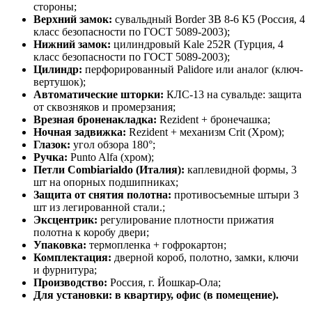
стороны;
Верхний замок:
сувальдный Border ЗВ 8-6 К5 (Россия, 4
класс безопасности по ГОСТ 5089-2003);
Нижний замок:
цилиндровый Kale 252R (Турция, 4
класс безопасности по ГОСТ 5089-2003);
Цилиндр:
перфорированный Palidore или аналог (ключ-
вертушок);
Автоматические шторки:
КЛС-13 на сувальде: защита
от сквозняков и промерзания;
Врезная броненакладка:
Rezident + бронечашка;
Ночная задвижка:
Rezident + механизм Crit (Хром);
Глазок:
угол обзора 180°;
Ручка:
Punto Alfa (хром);
Петли Combiarialdo (Италия):
каплевидной формы, 3
шт на опорных подшипниках;
Защита от снятия полотна:
противосъемные штыри 3
шт из легированной стали.;
Эксцентрик:
регулирование плотности прижатия
полотна к коробу двери;
Упаковка:
термопленка + гофрокартон;
Комплектация:
дверной короб, полотно, замки, ключи
и фурнитура;
Производство:
Россия, г. Йошкар-Ола;
Для установки: в квартиру, офис (в помещение).