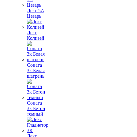
Лекс 5А
Цезарь
Лекс
Колизей
Соната
3к Белая
шагрень
Соната
3к Бетон
темный
Лекс