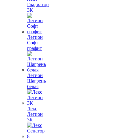
Гладиатор
3К
Легион
Софт
графит
Легион
Шагрень
белая
Лекс
Легион
3К