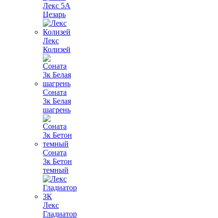
Лекс 5А
Цезарь
Лекс
Колизей
Соната
3к Белая
шагрень
Соната
3к Бетон
темный
Лекс
Гладиатор