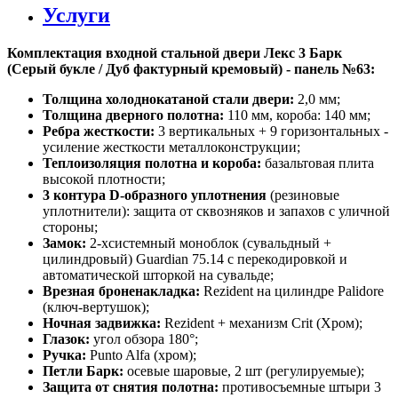
Услуги
Комплектация входной стальной двери Лекс 3 Барк
(Серый букле / Дуб фактурный кремовый) - панель №63:
Толщина холоднокатаной стали двери:
2,0 мм;
Толщина дверного полотна:
110 мм, короба: 140 мм;
Ребра жесткости:
3 вертикальных + 9 горизонтальных -
усиление жесткости металлоконструкции;
Теплоизоляция полотна и короба:
базальтовая плита
высокой плотности;
3 контура D-образного уплотнения
(резиновые
уплотнители): защита от сквозняков и запахов с уличной
стороны;
Замок:
2-хсистемный моноблок (сувальдный +
цилиндровый) Guardian 75.14 с перекодировкой и
автоматической шторкой на сувальде;
Врезная броненакладка:
Rezident на цилиндре Palidore
(ключ-вертушок);
Ночная задвижка:
Rezident + механизм Crit (Хром);
Глазок:
угол обзора 180°;
Ручка:
Punto Alfa (хром);
Петли Барк:
осевые шаровые, 2 шт (регулируемые);
Защита от снятия полотна:
противосъемные штыри 3