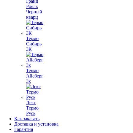
Гранд
Рояль
Черный
кварц
Термо
Сибирь
3К
Термо
Айсберг
3к
Лекс
Термо
Русь
Как заказать
Доставка и установка
Гарантия