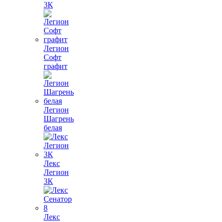
3К
Легион
Софт
графит
Легион
Шагрень
белая
Лекс
Легион
3К
Лекс