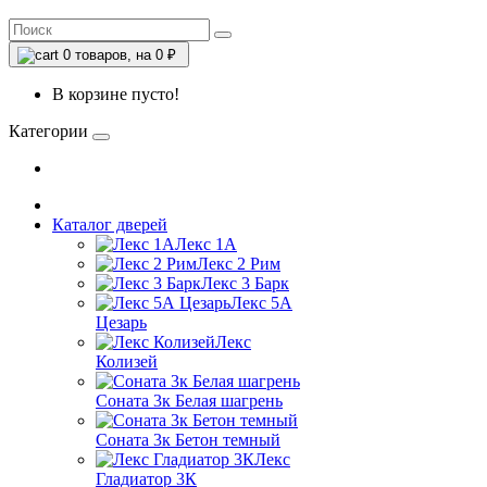
0
товаров, на 0 ₽
В корзине пусто!
Категории
Каталог дверей
Лекс 1А
Лекс 2 Рим
Лекс 3 Барк
Лекс 5А
Цезарь
Лекс
Колизей
Соната 3к Белая шагрень
Соната 3к Бетон темный
Лекс
Гладиатор 3К