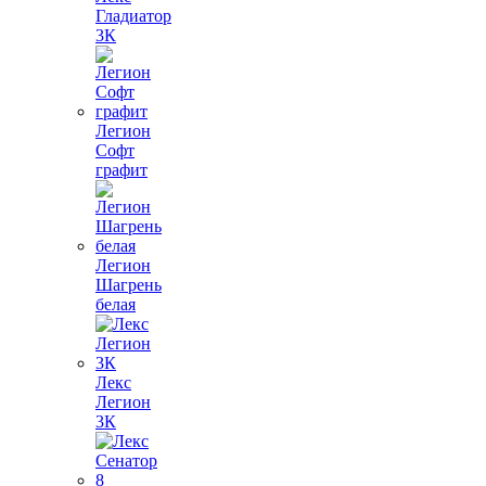
Гладиатор
3К
Легион
Софт
графит
Легион
Шагрень
белая
Лекс
Легион
3К