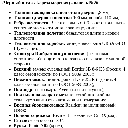
(Черный шелк / Береза мореная) - панель №26:
Толщина холоднокатаной стали двери:
1,8 мм;
Толщина дверного полотна:
100 мм, короба: 110 мм;
Ребра жесткости:
3 вертикальных + 9 горизонтальных -
усиление жесткости металлоконструкции;
Теплоизоляция полотна:
базальтовая плита высокой
плотности;
Теплоизоляция коробки:
минеральная вата URSA GEO
Шумозащита;
3 контура D-образного уплотнения
(резиновые
уплотнители): защита от сквозняков и запахов с уличной
стороны;
Верхний замок:
сувальдный Border ЗВ 8-6 К5 (Россия, 4
класс безопасности по ГОСТ 5089-2003);
Нижний замок:
цилиндровый Kale 252R (Турция, 4
класс безопасности по ГОСТ 5089-2003);
Цилиндр:
перфокарта Avers (ключ-вертушок);
Овальная накладка
с механической шторкой на
сувальде: защита от сквозняков и промерзания;
Врезная броненакладка:
Rezident на цилиндровый
замок;
Ночная задвижка:
Rezident + механизм Crit (Хром);
Глазок:
угол обзора 180°;
Ручка:
Punto Alfa (хром);