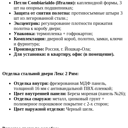
Петли Combiarialdo (Италия):
каплевидной формы, 3
шт на опорных подшипниках;
Защита от снятия полотна:
противосъемные штыри 3
шт из легированной стали.;
Эксцентрик:
регулирование плотности прижатия
полотна к коробу двери;
Упаковка:
термопленка + гофрокартон;
Комплектация:
дверной короб, полотно, замки, ключи
и фурнитура;
Производство:
Россия, г. Йошкар-Ола;
Для установки: в квартиру, офис (в помещение).
Отделка стальной двери Лекс 2 Рим:
Отделка внутри:
фрезерованная МДФ панель,
толщиной 16 мм с антивандальной ПВХ-пленкой;
Цвет внутренней панели:
Береза мореная (панель №26);
Отделка снаружи:
металл, цинковый грунт +
полимерное порошковое покрытие с 2-х сторон;
Цвет наружной отделки:
Черный шелк.