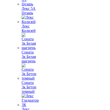
Лекс 5А
Цезарь
Лекс
Колизей
Соната
3к Белая
шагрень
Соната
3к Бетон
темный
Лекс