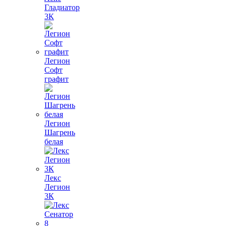
Гладиатор
3К
Легион
Софт
графит
Легион
Шагрень
белая
Лекс
Легион
3К