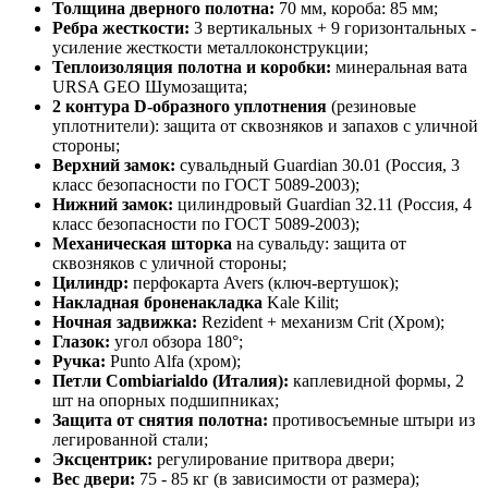
Толщина дверного полотна:
70 мм, короба: 85 мм;
Ребра жесткости:
3 вертикальных + 9 горизонтальных -
усиление жесткости металлоконструкции;
Теплоизоляция полотна и коробки:
минеральная вата
URSA GEO Шумозащита;
2 контура D-образного уплотнения
(резиновые
уплотнители): защита от сквозняков и запахов с уличной
стороны;
Верхний замок:
сувальдный Guardian 30.01 (Россия, 3
класс безопасности по ГОСТ 5089-2003);
Нижний замок:
цилиндровый Guardian 32.11 (Россия, 4
класс безопасности по ГОСТ 5089-2003);
Механическая шторка
на сувальду: защита от
сквозняков с уличной стороны;
Цилиндр:
перфокарта Avers (ключ-вертушок);
Накладная броненакладка
Kale Kilit;
Ночная задвижка:
Rezident + механизм Crit (Хром);
Глазок:
угол обзора 180°;
Ручка:
Punto Alfa (хром);
Петли Combiarialdo (Италия):
каплевидной формы, 2
шт на опорных подшипниках;
Защита от снятия полотна:
противосъемные штыри из
легированной стали;
Эксцентрик:
регулирование притвора двери;
Вес двери:
75 - 85 кг (в зависимости от размера);