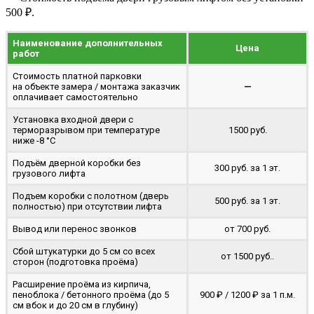
500 ₽.
Наименование дополнительных
Цена
работ
Стоимость платной парковки
на объекте замера / монтажа заказчик
—
оплачивает самостоятельно
Установка входной двери с
терморазрывом при температуре
1500 руб.
ниже -8 °C
Подъём дверной коробки без
300 руб. за 1 эт.
грузового лифта
Подъем коробки с полотном (дверь
500 руб. за 1 эт.
полностью) при отсутствии лифта
Вывод или перенос звонков
от 700 руб.
Сбой штукатурки до 5 см со всех
от 1500 руб..
сторон (подготовка проёма)
Расширение проёма из кирпича,
пеноблока / бетонного проёма (до 5
900 ₽ / 1200 ₽ за 1 п.м.
cм вбок и до 20 см в глубину)