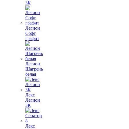
3К
Легион
Софт
графит
Легион
Шагрень
белая
Лекс
Легион
3К
Лекс