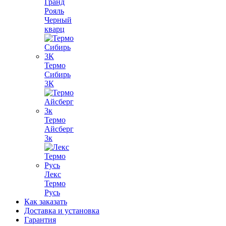
Гранд
Рояль
Черный
кварц
Термо
Сибирь
3К
Термо
Айсберг
3к
Лекс
Термо
Русь
Как заказать
Доставка и установка
Гарантия