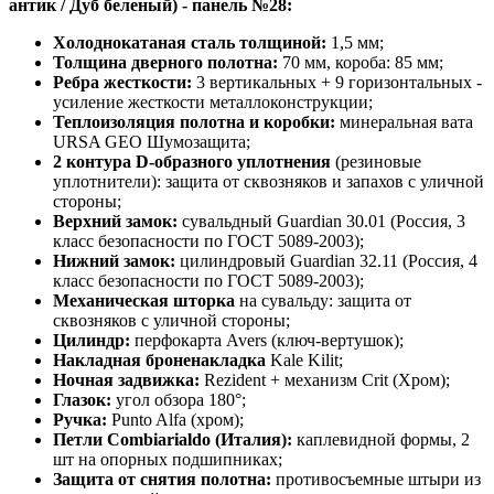
антик / Дуб беленый) - панель №28:
Холоднокатаная сталь толщиной:
1,5 мм;
Толщина дверного полотна:
70 мм, короба: 85 мм;
Ребра жесткости:
3 вертикальных + 9 горизонтальных -
усиление жесткости металлоконструкции;
Теплоизоляция полотна и коробки:
минеральная вата
URSA GEO Шумозащита;
2 контура D-образного уплотнения
(резиновые
уплотнители): защита от сквозняков и запахов с уличной
стороны;
Верхний замок:
сувальдный Guardian 30.01 (Россия, 3
класс безопасности по ГОСТ 5089-2003);
Нижний замок:
цилиндровый Guardian 32.11 (Россия, 4
класс безопасности по ГОСТ 5089-2003);
Механическая шторка
на сувальду: защита от
сквозняков с уличной стороны;
Цилиндр:
перфокарта Avers (ключ-вертушок);
Накладная броненакладка
Kale Kilit;
Ночная задвижка:
Rezident + механизм Crit (Хром);
Глазок:
угол обзора 180°;
Ручка:
Punto Alfa (хром);
Петли Combiarialdo (Италия):
каплевидной формы, 2
шт на опорных подшипниках;
Защита от снятия полотна:
противосъемные штыри из