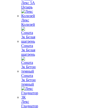
Лекс 5А
Цезарь
Лекс
Колизей
Соната
3к Белая
шагрень
Соната
3к Бетон
темный
Лекс
Гладиатор