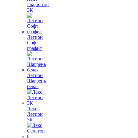
Гладиатор
3К
Легион
Софт
графит
Легион
Шагрень
белая
Лекс
Легион
3К