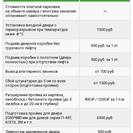
Стоимость платной парковки
на объекте замера / монтажа заказчик
—
оплачивает самостоятельно
Установка входной двери с
терморазрывом при температуре
1500 руб.
ниже -8 °C
Подъём дверной коробки без
300 руб. за 1 эт.
грузового лифта
Подъем коробки с полотном (дверь
500 руб. за 1 эт.
полностью) при отсутствии лифта
Вывод или перенос звонков
от 700 руб.
Сбой штукатурки до 5 см со всех
от 1500 руб..
сторон (подготовка проёма)
Расширение проёма из кирпича,
пеноблока / бетонного проёма (до 5
900 ₽ / 1200 ₽ за 1 п.м.
cм вбок и до 20 см в глубину)
Подготовка проёма для двери
2050*880 мм для домов серии П-44Т,
6500 руб.
КОПЭ, 3М и т.п.
Демонтаж деревянной двери
500 руб.