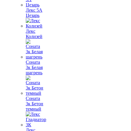
Лекс 5А
Цезарь
Лекс
Колизей
Соната
3к Белая
шагрень
Соната
3к Бетон
темный
Лекс