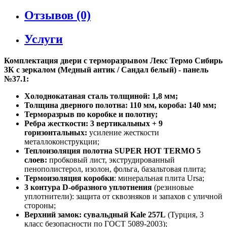
Отзывов (0)
Услуги
Комплектация двери с терморазрывом Лекс Термо Сибирь
3К с зеркалом (Медный антик / Сандал белый) - панель
№37.1:
Холоднокатаная сталь толщиной: 1,8 мм;
Толщина дверного полотна: 110 мм, короба: 140 мм;
Терморазрыв по коробке и полотну;
Ребра жесткости: 3 вертикальных + 9
горизонтальных:
усиление жесткости
металлоконструкции;
Теплоизоляция полотна SUPER НОТ ТЕRМО 5
слоев:
пробковый лист, экструдированный
пенополистерол, изолон, фольга, базальтовая плита;
Термоизоляция коробки
: минеральная плита Ursa;
3 контура D-образного уплотнения
(резиновые
уплотнители): защита от сквозняков и запахов с уличной
стороны;
Верхний замок: сувальдный Kale 257L
(Турция, 3
класс безопасности по ГОСТ 5089-2003);