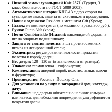
Нижний замок: сувальдный Kale 257L
(Турция, 3
класс безопасности по ГОСТ 5089-2003);
Автоматические шторки КЛС-13
с двух сторон на
сувальдные замки: защита от сквозняков и промерзания;
Ночная задвижка:
Rezident + механизм Crit (Хром);
Глазок:
не комплектуется (по желанию, врезка 300 руб.);
Ручка:
Punto Alfa (хром);
Петли Combiarialdo (Италия):
каплевидной формы, 3
шт на опорных подшипниках;
Защита от снятия полотна:
3 шт противосъемных
штыря из легированной стали;
Эксцентрик:
регулирование плотности прижатия
полотна к коробу двери;
Вес двери:
120 - 130 кг (в зависимости от размера);
Упаковка:
термопленка + гофрокартон;
Комплектация:
дверной короб, полотно, замки, ключи
и фурнитура;
Производство:
Россия, г. Йошкар-Ола;
Для установки на улицу: в загородный дом, коттедж,
дачу;
Внимание:
над дверью обязательно наличие козырька
или навеса, для избежания повреждения ультрафиолетом
покрытия двери.